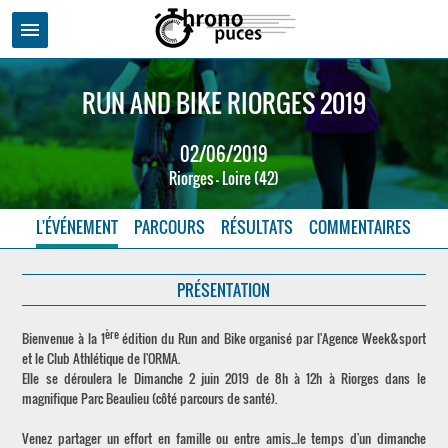
menu
RUN AND BIKE RIORGES 2019
02/06/2019
Riorges - Loire (42)
L'ÉVÉNEMENT
PARCOURS
RÉSULTATS
COMMENTAIRES
PRÉSENTATION
ère
Bienvenue à la 1
édition du Run and Bike organisé par l'Agence Week&sport
et le Club Athlétique de l'ORMA.
Elle se déroulera le Dimanche 2 juin 2019 de 8h à 12h à Riorges dans le
magnifique Parc Beaulieu (côté parcours de santé).
Venez partager un effort en famille ou entre amis...le temps d'un dimanche