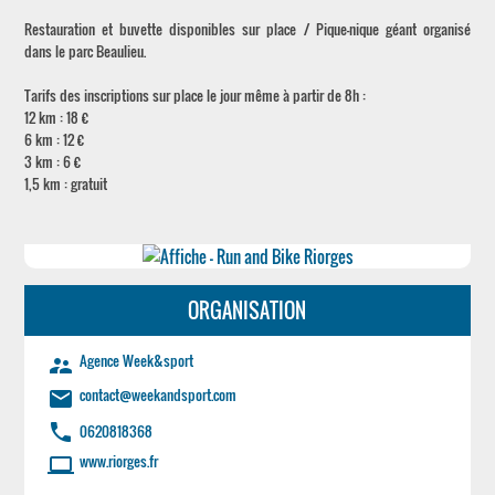
Restauration et buvette disponibles sur place / Pique-nique géant organisé
dans le parc Beaulieu.
Tarifs des inscriptions sur place le jour même à partir de 8h :
12 km : 18 €
6 km : 12 €
3 km : 6 €
1,5 km : gratuit
ORGANISATION
Agence Week&sport
supervisor_account
contact@weekandsport.com
email
phone
0620818368
www.riorges.fr
laptop