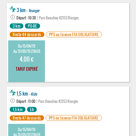
3 km -
Younger
Départ : 10:30
| Parc Beaulieu 42153 Riorges
3 km
PO-BE
Reste 44 dossards
PPS ou licence FFA OBLIGATOIRE
Du 15/04/19
Au 31/05/19 23h59
4.00 €
TARIF EXPIRÉ
1,5 km -
Kids
Départ : 11:00
| Parc Beaulieu 42153 Riorges
1,5 km
EA
Reste 47 dossards
PPS ou licence FFA OBLIGATOIRE
Du 15/04/19
Au 31/05/19 23h59