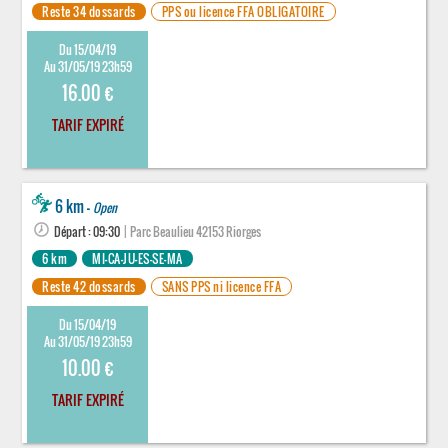
Reste 34 dossards
PPS ou licence FFA OBLIGATOIRE
Du 15/04/19
Au 31/05/19 23h59
16.00 €
TARIF EXPIRÉ
6 km -
Open
Départ : 09:30
| Parc Beaulieu 42153 Riorges
6 km
MI-CA-JU-ES-SE-MA
Reste 42 dossards
SANS PPS ni licence FFA
Du 15/04/19
Au 31/05/19 23h59
10.00 €
TARIF EXPIRÉ