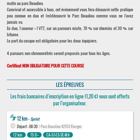
matin au parc Beaulieu.
Convivial et accessible à tous, cet événement vous fera découvrir cette pratique
peu connue en duo et (re)découvrir le Parc Beaulieu comme vous ne l'avez
jamais vu.
En duo, 1 coureur + 1 VTT, sur un parcours mixte, 70 % sur chemins et 30 % sur
bitume.
Le port du casque est obligatoire pour les deux équipiers.
4 parcours non chronométrés seront proposés pour tous les âges.
Certificat NON OBLIGATOIRE POUR CETTE COURSE
LES ÉPREUVES
Les frais bancaires d'inscription en ligne (1,20 €) vous sont offerts
par l'organisateur.
12 km -
Sprint
Départ : 08:30
| Parc Beaulieu 42153 Riorges
12 km
75 D+
CA-JU-ES-SE-MA