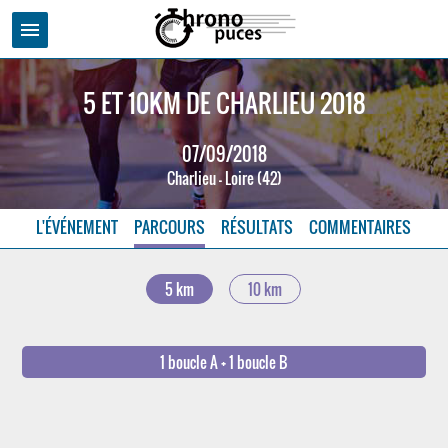
menu
5 ET 10KM DE CHARLIEU 2018
07/09/2018
Charlieu - Loire (42)
L'ÉVÉNEMENT
PARCOURS
RÉSULTATS
COMMENTAIRES
5 km
10 km
1 boucle A + 1 boucle B