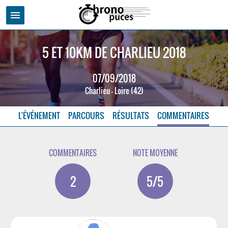
menu
5 ET 10KM DE CHARLIEU 2018
07/09/2018
Charlieu - Loire (42)
L'ÉVÉNEMENT
PARCOURS
RÉSULTATS
COMMENTAIRES
COMMENTAIRES
NOTE MOYENNE
2
5/5