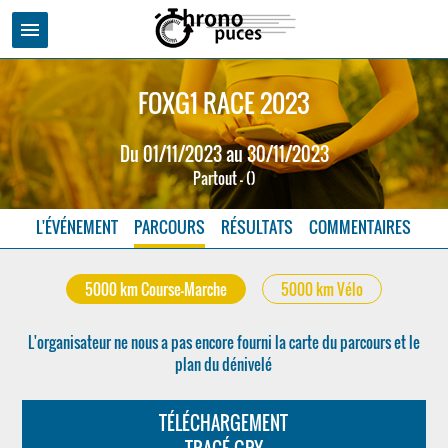
menu
FOXG1 RACE 2023
Du 01/11/2023 au 30/11/2023
Partout - ()
L'ÉVÉNEMENT
PARCOURS
RÉSULTATS
COMMENTAIRES
5000 km Course-Marche
5000 km Vélo
L'organisateur ne nous a pas encore fourni la carte du parcours et le
plan du dénivelé
TÉLÉCHARGEMENT