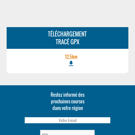
TÉLÉCHARGEMENT
TRACÉ GPX
12,5km
file_download
Restez informé des
prochaines courses
dans votre région