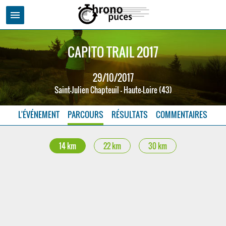
menu
CAPITO TRAIL 2017
29/10/2017
Saint-Julien Chapteuil - Haute-Loire (43)
L'ÉVÉNEMENT
PARCOURS
RÉSULTATS
COMMENTAIRES
14 km
22 km
30 km