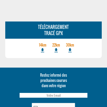
TÉLÉCHARGEMENT
TRACÉ GPX
14km
22km
30km
file_download
file_download
file_download
Restez informé des
prochaines courses
dans votre région