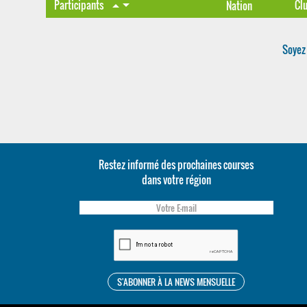
arrow_drop_down
Participants
Cl
arrow_drop_up
Nation
Soyez 
Restez informé des prochaines courses
dans votre région