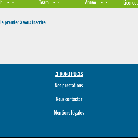
arrow_drop_down
arrow_drop_down
arrow_drop_down
ub
Team
Année
arrow_drop_up
arrow_drop_up
arrow_drop_up
Licence
le premier à vous inscrire
CHRONO PUCES
Nos prestations
Nous contacter
Mentions légales