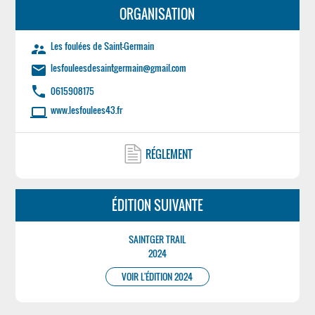
ORGANISATION
Les foulées de Saint-Germain
supervisor_account
lesfouleesdesaintgermain@gmail.com
email
phone
0615908175
www.lesfoulees43.fr
laptop
RÉGLEMENT
ÉDITION SUIVANTE
SAINTGER TRAIL
2024
VOIR L'ÉDITION 2024