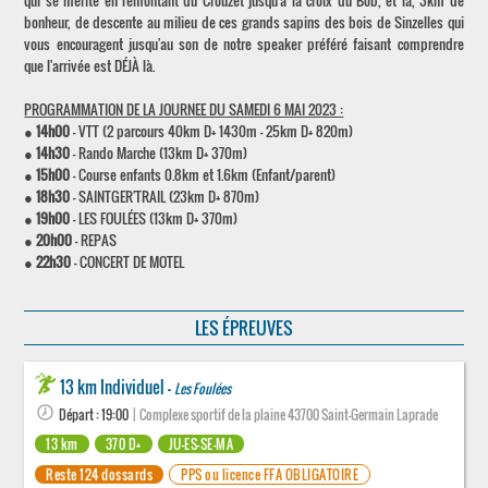
qui se mérite en remontant du Crouzet jusqu'à la croix du Bob, et là, 3km de
bonheur, de descente au milieu de ces grands sapins des bois de Sinzelles qui
vous encouragent jusqu'au son de notre speaker préféré faisant comprendre
que l'arrivée est DÉJÀ là.
PROGRAMMATION DE LA JOURNEE DU SAMEDI 6 MAI 2023 :
●
14h00
- VTT (2 parcours 40km D+ 1430m - 25km D+ 820m)
●
14h30
- Rando Marche (13km D+ 370m)
●
15h00
- Course enfants 0.8km et 1.6km (Enfant/parent)
●
18h30
- SAINTGER'TRAIL (23km D+ 870m)
●
19h00
- LES FOULÉES (13km D+ 370m)
●
20h00
- REPAS
●
22h30
- CONCERT DE MOTEL
LES ÉPREUVES
13 km Individuel -
Les Foulées
Départ : 19:00
| Complexe sportif de la plaine 43700 Saint-Germain Laprade
13 km
370 D+
JU-ES-SE-MA
Reste 124 dossards
PPS ou licence FFA OBLIGATOIRE