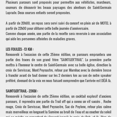
Plusieurs parcours sont proposés pour permettre aux vététistes, marcheurs,
coureurs de découvrir les beaux paysages des alentours de Saint-Germain
Laprade. Deux courses enfants seront proposées.
A partir de 20h00, un repas sera servi suivi du concert en plein air de MOTEL à
partir de 22h00 pour clôturer cette belle journée d'anniversaire.
Comme chaque année, une partie de la recette sera reversée à une association
qui aide les personnes atteintes de maladies graves.
LES FOULEES - 13 KM :
Renouvelé à l'occasion de cette 25ème édition, ce parcours empruntera une
partie des traces de son grand frère "SAINTGER'TRAIL". La première partie
mettra à l'honneur le centre de Saint-Germain avec sa belle église, direction la
croix de Servissac, Mont Peynastre, retour par Marnhac avec la dernière bosse
à franchir avant de tout donner sur les 2 derniers km au son de notre speaker
préféré, donnant de la voix en nous faisant comprendre que l'arrivée est DÉJÀ là.
SAINTGER'TRAIL - 23KM :
Renouvelé à l'occasion de cette 25ème édition, un cocktail explosif d'anciens
parcours, il reprendra une partie du Trail off qui a connu un vif succès , Roche
rouge, Croix de Servissac, Mont Peynastre, Suc de Peylenc, retour plus calme
mais merveilleux en longeant la Sumène au bruit de l'eau et au coucher du soleil