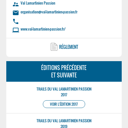
Val Lamartinien Passion
supervisor_account
organisation@val-lamartinien-passion.fr
email
phone
www.val-lamartinien-passion.fr/
laptop
RÉGLEMENT
ÉDITIONS PRÉCÉDENTE
ET SUIVANTE
TRAILS DU VAL LAMARTINIEN PASSION
2017
VOIR L'ÉDITION 2017
TRAILS DU VAL LAMARTINIEN PASSION
2019