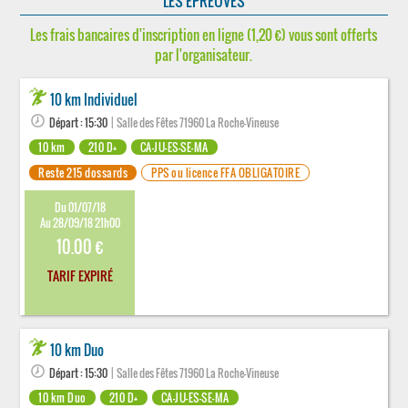
LES ÉPREUVES
Les frais bancaires d'inscription en ligne (1,20 €) vous sont offerts
par l'organisateur.
10 km Individuel
Départ : 15:30
| Salle des Fêtes 71960 La Roche-Vineuse
10 km
210 D+
CA-JU-ES-SE-MA
Reste 215 dossards
PPS ou licence FFA OBLIGATOIRE
Du 01/07/18
Au 28/09/18 21h00
10.00 €
TARIF EXPIRÉ
10 km Duo
Départ : 15:30
| Salle des Fêtes 71960 La Roche-Vineuse
10 km Duo
210 D+
CA-JU-ES-SE-MA