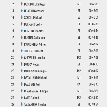
12
M1
00:45:13
DESGEORGES
Regis
13
SE
00:45:21
HOARAU
Gwenael
14
ES
00:46:31
SCHOLL
Mickael
15
SE
00:46:35
BERNARD
Cedric
16
SE
00:46:44
DUMONT
Thomas
17
SE
00:46:46
NUGUES
Guillaume
18
SE
00:47:07
PAUTONNIER
Adrien
19
SE
00:47:08
THIBERT
Clement
20
M2
00:47:09
CHEVALIER
Jean luc
21
SE
00:47:19
MOSCA
Robin
22
M2
00:48:02
MOUSSY
Dominique
23
M1
00:48:14
BATAILLARD
Mickael
24
CA
00:48:47
MALDEME
Axel
25
M1
00:48:51
CHAMPANAY
Philippe
26
M2
00:48:52
FATET
Roland
27
SE
00:48:54
TALLANDIER
Nicolas