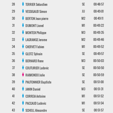
28
SE
00:48:57
TERRIER
Sebastien
29
JU
00:49:01
VESSIGAUD
Simon
30
M2
00:49:11
BERTON
Jean pierre
31
M1
00:49:22
DUMONT
Lionel
32
M3
00:49:35
MONTEIX
Philippe
33
M2
00:49:46
LAGRANGE
Jerome
34
M1
00:49:52
CHERVET
Fabien
35
SE
00:49:57
GLEITZ
Sylvain
36
M3
00:50:03
BERNARD
Rene
37
SE
00:50:50
COUTURIER
Ludovic
38
SE
00:50:59
RAIMONDO
Julie
39
SE
00:51:00
PAUTONNIER
Baptiste
40
M3
00:51:31
JANIN
Daniel
41
M1
00:51:52
CORREIA
Antoine
42
M1
00:51:54
PACCAUD
Ludovic
43
SE
00:51:57
SCHOLL
Alexandre