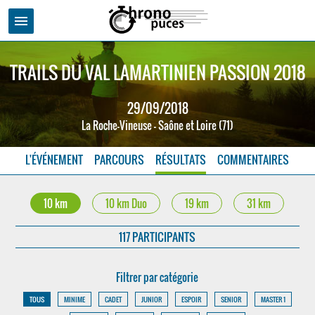
menu
TRAILS DU VAL LAMARTINIEN PASSION 2018
29/09/2018
La Roche-Vineuse - Saône et Loire (71)
L'ÉVÉNEMENT
PARCOURS
RÉSULTATS
COMMENTAIRES
10 km
10 km Duo
19 km
31 km
117 PARTICIPANTS
Filtrer par catégorie
TOUS
MINIME
CADET
JUNIOR
ESPOIR
SENIOR
MASTER 1