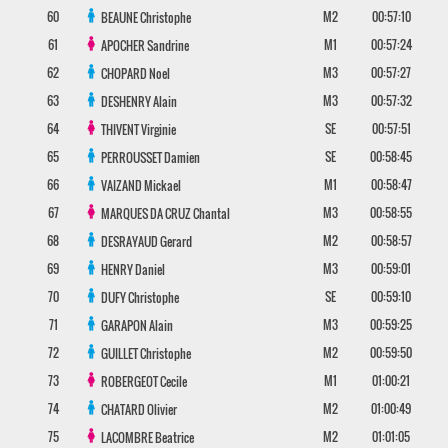
60
M2
00:57:10
BEAUNE
Christophe
61
M1
00:57:24
APOCHER
Sandrine
62
M3
00:57:27
CHOPARD
Noel
63
M3
00:57:32
DESHENRY
Alain
64
SE
00:57:51
THIVENT
Virginie
65
SE
00:58:45
PERROUSSET
Damien
66
M1
00:58:47
VAIZAND
Mickael
67
M3
00:58:55
MARQUES DA CRUZ
Chantal
68
M2
00:58:57
DESRAYAUD
Gerard
69
M3
00:59:01
HENRY
Daniel
70
SE
00:59:10
DUFY
Christophe
71
M3
00:59:25
GARAPON
Alain
72
M2
00:59:50
GUILLET
Christophe
73
M1
01:00:21
ROBERGEOT
Cecile
74
M2
01:00:49
CHATARD
Olivier
75
M2
01:01:05
LACOMBRE
Beatrice