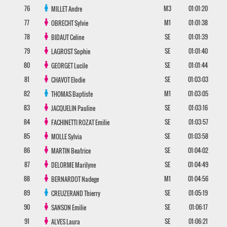
76
M3
01:01:20
MILLET
Andre
77
M1
01:01:38
OBRECHT
Sylvie
78
SE
01:01:39
BIDAUT
Celine
79
SE
01:01:40
LAGROST
Sophie
80
SE
01:01:44
GEORGET
Lucile
81
SE
01:03:03
CHAVOT
Elodie
82
M1
01:03:05
THOMAS
Baptiste
83
SE
01:03:16
JACQUELIN
Pauline
84
SE
01:03:57
FACHINETTI ROZAT
Emilie
85
SE
01:03:58
MOLLE
Sylvia
86
SE
01:04:02
MARTIN
Beatrice
87
SE
01:04:49
DELORME
Marilyne
88
M1
01:04:56
BERNARDOT
Nadege
89
SE
01:05:19
CREUZERAND
Thierry
90
SE
01:06:17
SANSON
Emilie
91
SE
01:06:21
ALVES
Laura