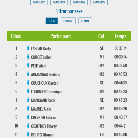
MASTER 2
MASTER 3
MASTER 4
MASTER 5
Filtrer par sexe
TOUS
HOMME
FEMME
Class.
Participant
Cat.
Temps
1
SE
00:37:14
LASCAR
Burty
2
M1
00:39:14
CORGET
Julien
3
M2
00:39:58
PETIT
Alain
4
M2
00:40:53
ARMANGAU
Frederic
5
SE
00:41:39
COUCHOUX
Gaetan
6
M2
00:42:23
FOURNIER
Dominique
7
SE
00:43:23
MANIGAND
Remi
8
M2
00:43:26
MAUREL
Alain
9
M1
00:43:57
CHEVRIER
Fabrice
10
M2
00:44:21
GEOFFROY
Thierry
11
ES
00:45:00
BOURG
Titouan