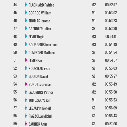
44
M2
00:52:47
PLAGNIARD
Patrice
45
M1
00:53:02
BORROD
William
46
M1
00:53:23
THOMAS
Jerome
47
SE
00:53:39
BRENDLER
Julien
48
M3
00:54:11
FEVRE
Regis
49
M3
00:54:49
BOURGEOIS
Jean paul
50
SE
00:54:54
DUVERGER
Mathieu
51
SE
00:54:57
LEMEE
Eve
52
SE
00:55:03
ROUSSEAU
Yvan
53
SE
00:55:27
GOUJON
David
54
M2
00:55:49
BONOT
Laurence
55
M2
00:55:50
LACOMBRE
Patrice
56
M1
00:55:53
TOMCZAK
Yazan
57
SE
00:56:09
LEBAUPIN
Benoit
58
SE
00:56:43
PIAZZOLLA
Michel
59
SE
00:57:06
SAUNIER
Anne