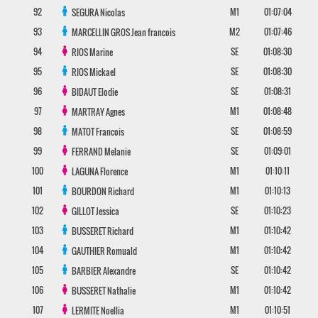
92
M1
01:07:04
SEGURA
Nicolas
93
M2
01:07:46
MARCELLIN GROS
Jean francois
94
SE
01:08:30
RIOS
Marine
95
SE
01:08:30
RIOS
Mickael
96
SE
01:08:31
BIDAUT
Elodie
97
M1
01:08:48
MARTRAY
Agnes
98
SE
01:08:59
MATOT
Francois
99
SE
01:09:01
FERRAND
Melanie
100
M1
01:10:11
LAGUNA
Florence
101
M1
01:10:13
BOURDON
Richard
102
SE
01:10:23
GILLOT
Jessica
103
M1
01:10:42
BUSSERET
Richard
104
M1
01:10:42
GAUTHIER
Romuald
105
SE
01:10:42
BARBIER
Alexandre
106
M1
01:10:42
BUSSERET
Nathalie
107
M1
01:10:51
LERMITE
Noellia