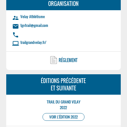
ORGANISATION
Velay Athlétisme
supervisor_account
tgvtrail@gmail.com
email
phone
trailgrandvelay.fr/
laptop
RÉGLEMENT
ÉDITIONS PRÉCÉDENTE
ET SUIVANTE
TRAIL DU GRAND VELAY
2022
VOIR L'ÉDITION 2022