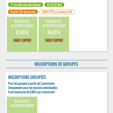
17 km Marche Nordique
JU-ES-SE-MA
Reste 132 dossards
SANS PPS ni licence FFA
Du 05/12/22
Du 01/02/23
Au 31/01/23 23h59
Au 10/03/23 23h59
12.00 €
14.00 €
TARIF EXPIRÉ
TARIF EXPIRÉ
INSCRIPTIONS DE GROUPES
INSCRIPTIONS GROUPÉES
Pour les groupes à partir de 3 personnes.
Uniquement pour les courses individuelles.
Frais bancaires de 0,80 € par concurrent.
Du 05/12/22
Au 10/03/23 23h59