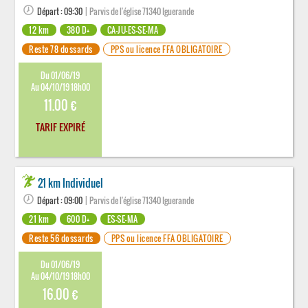
Départ : 09:30
| Parvis de l'église 71340 Iguerande
12 km
380 D+
CA-JU-ES-SE-MA
Reste 78 dossards
PPS ou licence FFA OBLIGATOIRE
Du 01/06/19
Au 04/10/19 18h00
11.00 €
TARIF EXPIRÉ
21 km Individuel
Départ : 09:00
| Parvis de l'église 71340 Iguerande
21 km
600 D+
ES-SE-MA
Reste 56 dossards
PPS ou licence FFA OBLIGATOIRE
Du 01/06/19
Au 04/10/19 18h00
16.00 €