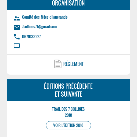
ORGANISATION
Comité des fêtes d'Iguerande
supervisor_account
7collines71@gmail.com
email
phone
0671033227
laptop
RÉGLEMENT
ÉDITIONS PRÉCÉDENTE
ET SUIVANTE
TRAIL DES 7 COLLINES
2018
VOIR L'ÉDITION 2018