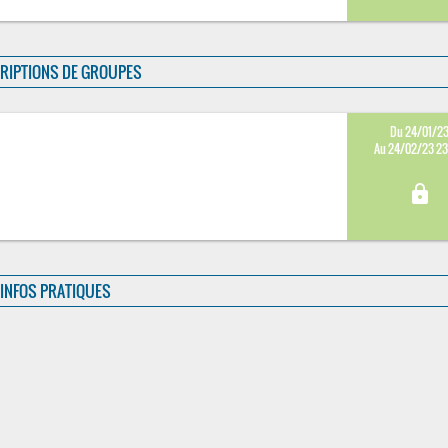
RIPTIONS DE GROUPES
Du 24/01/2
Au 24/02/23 2
lock
INFOS PRATIQUES