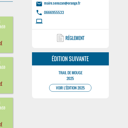
maire.senozan@orange.fr
email
phone
0666955533
laptop
3
3h59
RÉGLEMENT
RÉ
ÉDITION SUIVANTE
3
3h59
TRAIL DE MOUGE
2025
RÉ
VOIR L'ÉDITION 2025
3
3h59
RÉ