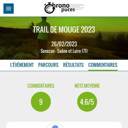
menu
TRAIL DE MOUGE 2023
26/02/2023
Senozan - Saône et Loire (71)
L'ÉVÉNEMENT
PARCOURS
RÉSULTATS
COMMENTAIRES
COMMENTAIRES
NOTE MOYENNE
9
4.6/5