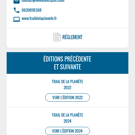
contact@weekandsport.com
email
phone
0620818368
www.traildelaplanete.fr
laptop
RÉGLEMENT
ÉDITIONS PRÉCÉDENTE
ET SUIVANTE
TRAIL DE LA PLANÈTE
2022
VOIR L'ÉDITION 2022
TRAIL DE LA PLANÈTE
2024
VOIR L'ÉDITION 2024