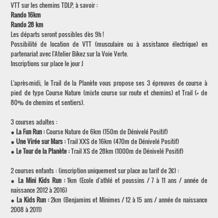
VTT sur les chemins TDLP, à savoir :
Rando 16km
Rando 28 km
Les départs seront possibles dès 9h !
Possibilité de location de VTT (musculaire ou à assistance électrique) en
partenariat avec l'Atelier Bikez sur la Voie Verte.
Inscriptions sur place le jour J
L'après-midi, le Trail de la Planète vous propose ses 3 épreuves de course à
pied de type Course Nature (mixte course sur route et chemins) et Trail (+ de
80% de chemins et sentiers).
3 courses adultes :
●
La Fun Run :
Course Nature de 6km (150m de Dénivelé Positif)
●
Une Virée sur Mars :
Trail XXS de 16km (470m de Dénivelé Positif)
●
Le Tour de la Planète :
Trail XS de 28km (1000m de Dénivelé Positif)
2 courses enfants : (inscription uniquement sur place au tarif de 2€) :
●
La Mini Kids Run :
1km (Ecole d'athlé et poussins / 7 à 11 ans / année de
naissance 2012 à 2016)
●
La Kids Run :
2km (Benjamins et Minimes / 12 à 15 ans / année de naissance
2008 à 2011)