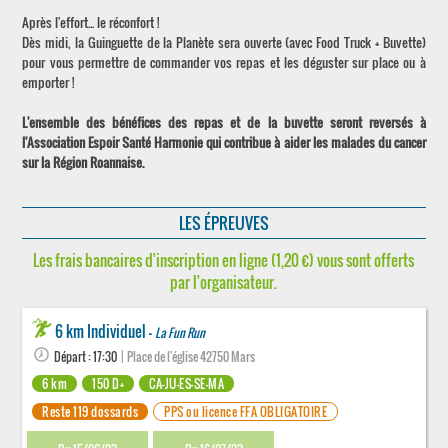
Après l'effort... le réconfort !
Dès midi, la Guinguette de la Planète sera ouverte (avec Food Truck + Buvette)
pour vous permettre de commander vos repas et les déguster sur place ou à
emporter !
L'ensemble des bénéfices des repas et de la buvette seront reversés à
l'Association Espoir Santé Harmonie qui contribue à aider les malades du cancer
sur la Région Roannaise.
LES ÉPREUVES
Les frais bancaires d'inscription en ligne (1,20 €) vous sont offerts
par l'organisateur.
6 km Individuel -
La Fun Run
Départ : 17:30
| Place de l'église 42750 Mars
6 km
150 D+
CA-JU-ES-SE-MA
Reste 119 dossards
PPS ou licence FFA OBLIGATOIRE