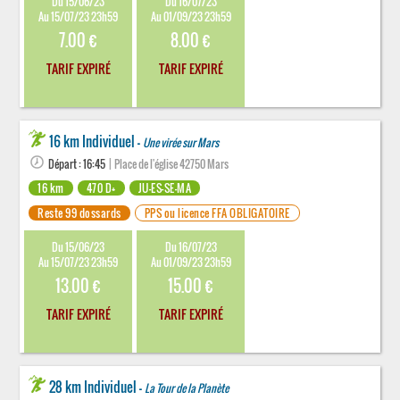
Du 15/06/23
Du 16/07/23
Au 15/07/23 23h59
Au 01/09/23 23h59
7.00 €
8.00 €
TARIF EXPIRÉ
TARIF EXPIRÉ
16 km Individuel -
Une virée sur Mars
Départ : 16:45
| Place de l'église 42750 Mars
16 km
470 D+
JU-ES-SE-MA
Reste 99 dossards
PPS ou licence FFA OBLIGATOIRE
Du 15/06/23
Du 16/07/23
Au 15/07/23 23h59
Au 01/09/23 23h59
13.00 €
15.00 €
TARIF EXPIRÉ
TARIF EXPIRÉ
28 km Individuel -
La Tour de la Planète