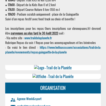
●
16h45
- Départ Trail XXS 16 km (250 m+)
●
17h00
- Départ de la Kids Run (1 et 2 km)
●
17h30
- Départ Course Nature 6 km (150 m+)
●
19h30
- Podium scratch uniquement - place de la Guinguette
Suivi d'un repas festif avec food truck au choix et buvette !
Les inscriptions pour les repas (hors inscriptions sur chronopuces.fr) devront
être
parvenues au plus tard le 30 Août 2023
soit :
- Via notre site :
www.traildelaplanete.fr
Rubrique Repas du soir / Repas pour les accompagnateurs et les bénévoles
- Ou voici le lien direct :
https://www.helloasso.com/associations/trail-de-la-
planete/evenements/repas-guinguette-de-la-planete
ORGANISATION
Agence Week&sport
supervisor_account