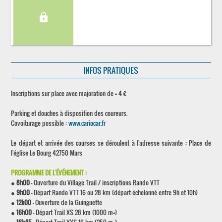
lock
INFOS PRATIQUES
Inscriptions sur place avec majoration de + 4 €
Parking et douches à disposition des coureurs.
Covoiturage possible :
www.cariocar.fr
Le départ et arrivée des courses se déroulent à l'adresse suivante : Place de
l'église Le Bourg 42750 Mars
PROGRAMME DE L'ÉVÉNEMENT :
●
8h00
- Ouverture du Village Trail / inscriptions Rando VTT
●
9h00
- Départ Rando VTT 16 ou 28 km (départ échelonné entre 9h et 10h)
●
12h00
- Ouverture de la Guinguette
●
16h00
- Départ Trail XS 28 km (1000 m+)