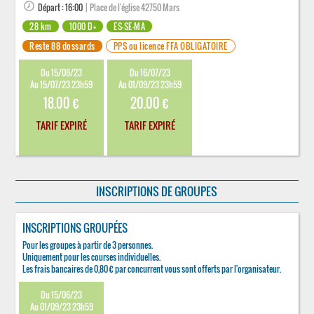
Départ : 16:00
| Place de l'église 42750 Mars
28 km
1000 D+
ES-SE-MA
Reste 88 dossards
PPS ou licence FFA OBLIGATOIRE
Du 15/06/23
Du 16/07/23
Au 15/07/23 23h59
Au 01/09/23 23h59
18.00 €
20.00 €
TARIF EXPIRÉ
TARIF EXPIRÉ
INSCRIPTIONS DE GROUPES
INSCRIPTIONS GROUPÉES
Pour les groupes à partir de 3 personnes.
Uniquement pour les courses individuelles.
Les frais bancaires de 0,80 € par concurrent vous sont offerts par l'organisateur.
Du 15/06/23
Au 01/09/23 23h59