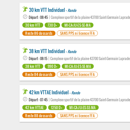
30 km VTT Individuel -
Rando
Départ : 08:45
| Complexe sportif de la plaine 43700 Saint-Germain Laprad
30 km VTT
730 D+
MI-CA-JU-ES-SE-MA
Reste 86 dossards
SANS PPS ni licence FFA
38 km VTT Individuel -
Rando
Départ : 08:15
| Complexe sportif de la plaine 43700 Saint-Germain Laprade
38 km VTT
990 D+
MI-CA-JU-ES-SE-MA
Reste 84 dossards
SANS PPS ni licence FFA
42 km VTTAE Individuel -
Rando
Départ : 07:45
| Complexe sportif de la plaine 43700 Saint-Germain Laprad
42 km VTTAE
1250 D+
MI-CA-JU-ES-SE-MA
Reste 88 dossards
SANS PPS ni licence FFA