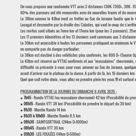
On vous propose une randonnée VTT avec 3 distances (30K- 730D+, 38K – 970D
60% des parcours ont été renouvelés avec de nouvelles traces et de nouve
Le 38km comme le 42km iront se frotter au Suc de Jorance tandis que le 42
Losegal et descendre par la draille des Calades, qui vaut le coup de s'arrê
Les ravitos sont situés au 7eme km et 17eme km (pour les 3 parcours), 2
Les 17 premiers kilomètres et les 13 derniers sont communs aux 3 distance
Le 30km est accessible à toutes les personnes pratiquant un minimum le V
ne comporte pas de danger particulier.
Le 38km est destiné à des vététistes plus confirmés, les 800 D+ (Source Op
Le 42km est réservé au VTTAE confirmés et aux "musculaires" chevronnés, o
difficulté se présente à vous pour vous amener au Suc de Jorance, quelqu
avant d'arriver sur le plateau de la danse. A partir de là, les 16 derniers km
Quel que soit votre choix, vous allez en prendre plein les yeux !!!! et surtout 
PROGRAMMATION DE LA JOURNEE DU DIMANCHE 6 AVRIL 2025 :
●
7h45
- Rando VTTAE (ou musculaire chevronné) 42 km (Possibilité de pr
●
08h15
- Rando VTT 38 km (Possibilité de prendre le départ du 30 km)
●
8h30
- Marche Rando 14 km
●
8h30 à 10h00
- Marche Rando 8,5 km
●
08h30
- SAINTGER'TRAIL (24km D+1000m)
●
08h45
- Rando VTT 30 km
●
09h30
- LES FOULÉES (14km D+500m)