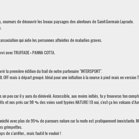
s, coureurs de découvrir les beaux paysages des alentours de Saint-Germain Laprade.
.
ssociation qui aide les personnes atteintes de maladies graves.
a servi avec TRUFFADE + PANNA COTTA.
rir la première édition du trail de notre partenaire "INTERSPORT".
IL OFF mais à départ groupé. Idéal pour une initiation à la course à pied mais en version Tr
es un peu car il y aura du dénivelé. Accessible, aux moins initiés, tu y trouveras ton compt
ts et nos prés car 98 % des voies sont typées NATURE ! Et oui, c'est ça les volcans d'Au
chnicité avec plus de 95% de parcours nature car la route est pratiquement inexistante. M
ses grimpettes.
de s'arrêter... mais faut-il le vouloir !