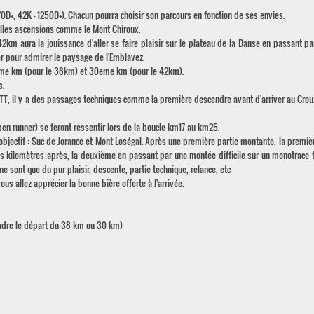
+, 42K – 1250D+). Chacun pourra choisir son parcours en fonction de ses envies.
lles ascensions comme le Mont Chiroux.
km aura la jouissance d'aller se faire plaisir sur le plateau de la Danse en passant pa
ter pour admirer le paysage de l'Emblavez.
5eme km (pour le 38km) et 30eme km (pour le 42km).
s.
TT, il y a des passages techniques comme la première descendre avant d'arriver au Crou
en runner) se feront ressentir lors de la boucle km17 au km25.
bjectif : Suc de Jorance et Mont Loségal. Après une première partie montante, la premiè
es kilomètres après, la deuxième en passant par une montée difficile sur un monotrace 
 ne sont que du pur plaisir, descente, partie technique, relance, etc
vous allez apprécier la bonne bière offerte à l'arrivée.
endre le départ du 38 km ou 30 km)