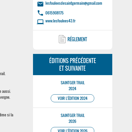
lesfouleesdesaintgermain@gmail.com
email
phone
0615908175
www.lesfoulees43.fr
laptop
RÉGLEMENT
ÉDITIONS PRÉCÉDENTE
ET SUIVANTE
ail.
SAINTGER TRAIL
2024
e aussi.
vergne.
VOIR L'ÉDITION 2024
ême si la
SAINTGER TRAIL
2026
VOIR L'ÉDITION 2026