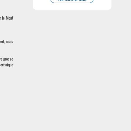
r le Mont
zet, mais
re grosse
technique