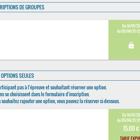
RIPTIONS DE GROUPES
Du 16/01/2
Au 05/04/25 1
lock
OPTIONS SEULES
rticipant pas à l'épreuve et souhaitant réserver une option.
ns se choisissent dans le formulaire d'inscription.
s souhaitez rajouter une option, vous pouvez la réserver ci-dessous.
Du 16/01/2
Au 05/04/25 1
15.00 €
TARIF EXPI