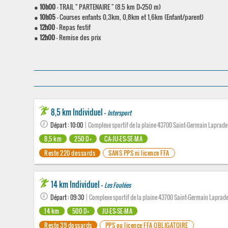
●
10h00
- TRAIL " PARTENAIRE " (8.5 km D+250 m)
●
10h05
- Courses enfants 0,3km, 0,8km et 1,6km (Enfant/parent)
●
12h00
- Repas festif
●
12h00
- Remise des prix
8,5 km Individuel -
Intersport
Départ : 10:00
| Complexe sportif de la plaine 43700 Saint-Germain Laprade
8,5 km
250 D+
CA-JU-ES-SE-MA
Reste 220 dossards
SANS PPS ni licence FFA
14 km Individuel -
Les Foulées
Départ : 09:30
| Complexe sportif de la plaine 43700 Saint-Germain Laprad
14 km
500 D+
JU-ES-SE-MA
Reste 39 dossards
PPS ou licence FFA OBLIGATOIRE