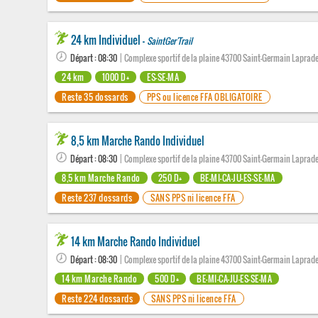
24 km Individuel -
SaintGer'Trail
Départ : 08:30
| Complexe sportif de la plaine 43700 Saint-Germain Laprad
24 km
1000 D+
ES-SE-MA
Reste 35 dossards
PPS ou licence FFA OBLIGATOIRE
8,5 km Marche Rando Individuel
Départ : 08:30
| Complexe sportif de la plaine 43700 Saint-Germain Laprad
8,5 km Marche Rando
250 D+
BE-MI-CA-JU-ES-SE-MA
Reste 237 dossards
SANS PPS ni licence FFA
14 km Marche Rando Individuel
Départ : 08:30
| Complexe sportif de la plaine 43700 Saint-Germain Laprad
14 km Marche Rando
500 D+
BE-MI-CA-JU-ES-SE-MA
Reste 224 dossards
SANS PPS ni licence FFA