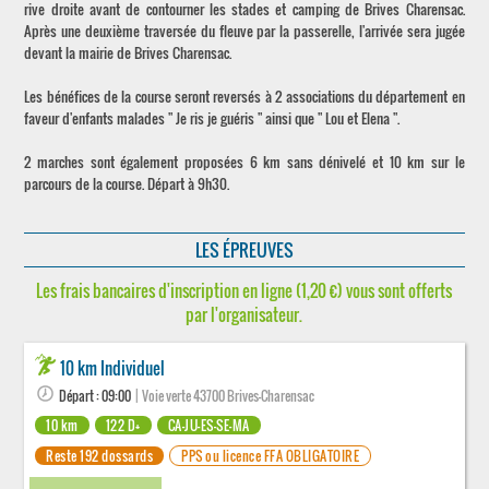
rive droite avant de contourner les stades et camping de Brives Charensac.
Après une deuxième traversée du fleuve par la passerelle, l'arrivée sera jugée
devant la mairie de Brives Charensac.
Les bénéfices de la course seront reversés à 2 associations du département en
faveur d'enfants malades " Je ris je guéris " ainsi que " Lou et Elena ".
2 marches sont également proposées 6 km sans dénivelé et 10 km sur le
parcours de la course. Départ à 9h30.
LES ÉPREUVES
Les frais bancaires d'inscription en ligne (1,20 €) vous sont offerts
par l'organisateur.
10 km Individuel
Départ : 09:00
| Voie verte 43700 Brives-Charensac
10 km
122 D+
CA-JU-ES-SE-MA
Reste 192 dossards
PPS ou licence FFA OBLIGATOIRE