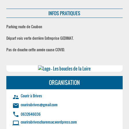
INFOS PRATIQUES
Parking route de Coubon
Départ vois verte derrière Entreprise GEDIMAT.
Pas de douche cette année cause COVID.
ORGANISATION
Courir à Brives
supervisor_account
courirabrives@gmail.com
email
phone
0632646036
courirabrivescharensac.wordpress.com
laptop