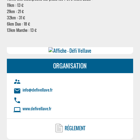
11km : 13 €
21km : 21 €
32km : 31 €
6km Duo : 18 €
13km Marche : 13 €
ORGANISATION
supervisor_account
info@defivellave.fr
email
phone
www.defivellave.fr
laptop
RÉGLEMENT