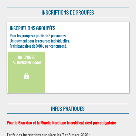
INSCRIPTIONS DE GROUPES
INSCRIPTIONS GROUPÉES
Pour les groupes à partir de 3 personnes.
Uniquement pour les courses individuelles.
Frais bancaires de 0,80 € par concurrent.
Du 10/01/20
Au 06/03/20 23h59
lock
INFOS PRATIQUES
Pour le 6km duo et la Marche Nordique le certificat n'est pas obligatoire
Tarifs des inscriptions sur place les 7 et 8 mars 2020 :