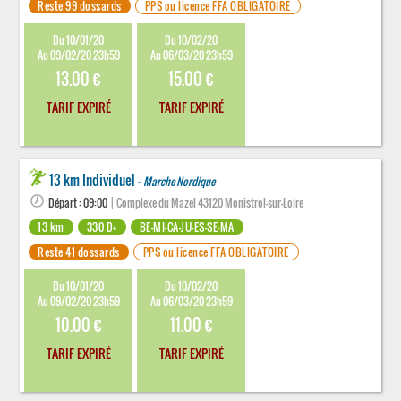
Reste 99 dossards
PPS ou licence FFA OBLIGATOIRE
Du 10/01/20
Du 10/02/20
Au 09/02/20 23h59
Au 06/03/20 23h59
13.00 €
15.00 €
TARIF EXPIRÉ
TARIF EXPIRÉ
13 km Individuel -
Marche Nordique
Départ : 09:00
| Complexe du Mazel 43120 Monistrol-sur-Loire
13 km
330 D+
BE-MI-CA-JU-ES-SE-MA
Reste 41 dossards
PPS ou licence FFA OBLIGATOIRE
Du 10/01/20
Du 10/02/20
Au 09/02/20 23h59
Au 06/03/20 23h59
10.00 €
11.00 €
TARIF EXPIRÉ
TARIF EXPIRÉ