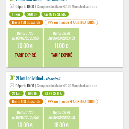
Départ : 10:00
| Complexe du Mazel 43120 Monistrol-sur-Loire
11 km
260 D+
CA-JU-ES-SE-MA
Reste 138 dossards
PPS ou licence FFA OBLIGATOIRE
Du 10/01/20
Du 10/02/20
Au 09/02/20 23h59
Au 06/03/20 23h59
10.00 €
11.00 €
TARIF EXPIRÉ
TARIF EXPIRÉ
21 km Individuel -
Monistrail
Départ : 10:00
| Complexe du Mazel 43120 Monistrol-sur-Loire
21 km
670 D+
JU-ES-SE-MA
Reste 108 dossards
PPS ou licence FFA OBLIGATOIRE
Du 10/01/20
Du 10/02/20
Au 09/02/20 23h59
Au 06/03/20 23h59
16.00 €
18.00 €