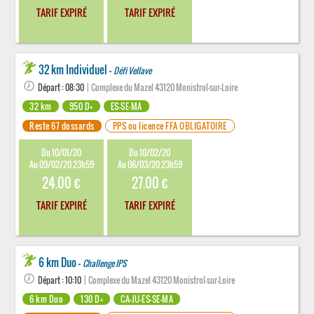
TARIF EXPIRÉ
TARIF EXPIRÉ
32 km Individuel -
Défi Vellave
Départ : 08:30
| Complexe du Mazel 43120 Monistrol-sur-Loire
32 km
950 D+
ES-SE-MA
Reste 67 dossards
PPS ou licence FFA OBLIGATOIRE
Du 10/01/20
Du 10/02/20
Au 09/02/20 23h59
Au 06/03/20 23h59
24.00 €
27.00 €
TARIF EXPIRÉ
TARIF EXPIRÉ
6 km Duo -
Challenge IPS
Départ : 10:10
| Complexe du Mazel 43120 Monistrol-sur-Loire
6 km Duo
130 D+
CA-JU-ES-SE-MA