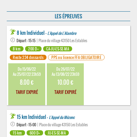
LES ÉPREUVES
8 km Individuel -
L'Appel de L'Alambre
Départ : 15:15
| Place du village 43150 Les Estables
8 km
200 D+
CA-JU-ES-SE-MA
Reste 234 dossards
PPS ou licence FFA OBLIGATOIRE
Du 15/06/22
Du 26/07/22
Au 25/07/22 23h59
Au 13/08/22 23h59
8.00 €
10.00 €
TARIF EXPIRÉ
TARIF EXPIRÉ
15 km Individuel -
L'Appel du Mézenc
Départ : 15:00
| Place du village 43150 Les Estables
15 km
600 D+
JU-ES-SE-MA