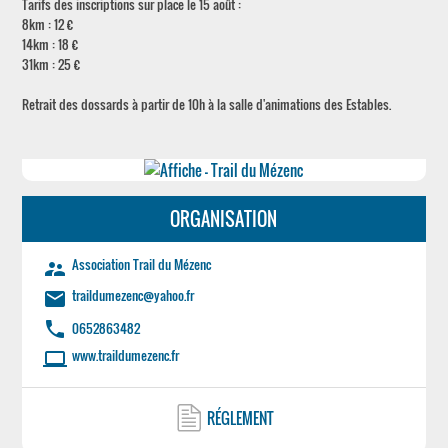
Tarifs des inscriptions sur place le 15 août :
8km : 12 €
14km : 18 €
31km : 25 €
Retrait des dossards à partir de 10h à la salle d'animations des Estables.
ORGANISATION
Association Trail du Mézenc
supervisor_account
traildumezenc@yahoo.fr
email
phone
0652863482
www.traildumezenc.fr
laptop
RÉGLEMENT