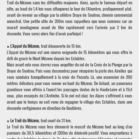
Trail du Mézenc sans les difficultés majeures. Ainsi, après le fameux départ en
côte, au bout de 1,4 km vous attaquerez le tour de l'Alambre, pratiquement plat,
avant de revenir au village par la célèbre Draye de Soutrou, chemin commercial
ancestral. Une petite côte de 200m vous rappellera que nous sommes sur un
massif montagneux avant de filer rapidement vers l'arrivée par 2 km de
descente. Vous serez alors fier d'avoir participé !
●
L'Appel du Mézenc
, trail découverte de 15 km.
L'Appel du Mézenc est une course exigeante de 15 kilomètres qui vous offre le
défi de gravir le Mont Mézenc depuis les Estables.
Mais avant cela vous devrez vous acquitter du col de la Croix de la Plonge par la
Draye de Soutrou. Puis vous descendrez pour récupérer la piste des Airelles qui
vous conduira tranquillement à la croix de Peccata. Là, une ascension de 200
mètres débutera pour vous mener en haut du Mézenc. De là-haut, un panorama
grandiose vous offrira à l'ouest les paysages dodus de la Haute-Loire et à l'Est
ceux, plus escarpés de L'Ardèche. Si le ciel est clair, les Alpes s'offriront à vous
avant que le temps ne soit venu de regagner le village des Estables, dans une
descente vertigineuse en direction de Boutières.
●
Le Trail du Mézenc
, trail court de 31 km.
Le Trail du Mézenc vous fera découvrir le massif du Mézenc tout au long d'un
parcours de 30,5 kilomètres et 1200m de dénivelé positif. Vous emprunterez à