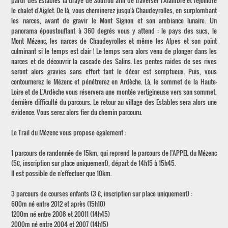
partir des Estables la draye de Soutrou afin de traverser l'Alambre et rejoindre
le chalet d'Aiglet. De là, vous cheminerez jusqu'à Chaudeyrolles, en surplombant
les narces, avant de gravir le Mont Signon et son ambiance lunaire. Un
panorama époustouflant à 360 degrés vous y attend : le pays des sucs, le
Mont Mézenc, les narces de Chaudeyrolles et même les Alpes et son point
culminant si le temps est clair ! Le temps sera alors venu de plonger dans les
narces et de découvrir la cascade des Salins. Les pentes raides de ses rives
seront alors gravies sans effort tant le décor est somptueux. Puis, vous
contournerez le Mézenc et pénétrerez en Ardèche. Là, le sommet de la Haute-
Loire et de L'Ardèche vous réservera une montée vertigineuse vers son sommet,
dernière difficulté du parcours. Le retour au village des Estables sera alors une
évidence. Vous serez alors fier du chemin parcouru.
Le Trail du Mézenc vous propose également :
1 parcours de randonnée de 15km, qui reprend le parcours de l'APPEL du Mézenc
(5€, inscription sur place uniquement), départ de 14h15 à 15h45.
Il est possible de n'effectuer que 10km.
3 parcours de courses enfants (3 €, inscription sur place uniquement) :
600m né entre 2012 et après (15h10)
1200m né entre 2008 et 20011 (14h45)
2000m né entre 2004 et 2007 (14h15)