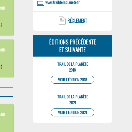
www.traildelaplanete.fr
laptop
9
9h00
RÉGLEMENT
RÉ
ÉDITIONS PRÉCÉDENTE
9
ET SUIVANTE
9h00
TRAIL DE LA PLANÈTE
RÉ
2018
VOIR L'ÉDITION 2018
TRAIL DE LA PLANÈTE
2021
9
VOIR L'ÉDITION 2021
9h00