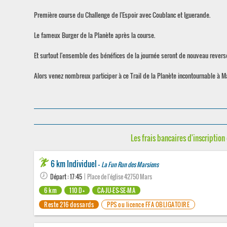
Première course du Challenge de l'Espoir avec Coublanc et Iguerande.
Le fameux Burger de la Planète après la course.
Et surtout l'ensemble des bénéfices de la journée seront de nouveau revers
Alors venez nombreux participer à ce Trail de la Planète incontournable à Ma
Les frais bancaires d'inscription 
6 km Individuel -
La Fun Run des Marsiens
Départ : 17:45
| Place de l'église 42750 Mars
6 km
110 D+
CA-JU-ES-SE-MA
Reste 216 dossards
PPS ou licence FFA OBLIGATOIRE