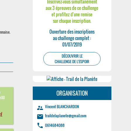
Inscrivez-vous simultanément
aux 3 épreuves de ce challenge
et profitez d'une remise
sur chaque inscription.
Ouverture des inscriptions
nnaise.
au challenge complet :
01/07/2019
DÉCOUVRIR LE
CHALLENGE DE L'ESPOIR
ORGANISATION
9
9h00
Vincent BLANCHARDON
supervisor_account
RÉ
traildelaplanete@gmail.com
email
phone
0614684088