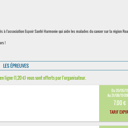
és à l'association Espoir Santé Harmonie qui aide les malades du cancer sur la région Roa
rs !
LES ÉPREUVES
en ligne (1,20 €) vous sont offerts par l'organisateur.
Du 20/05/1
Au 31/08/19 0
7.00 €
TARIF EXPI