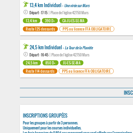
13,4 km Individuel -
Une virée sur Mars
Départ : 17:15
| Place de l'église 42750 Mars
13,4 km
390 D+
CA-JU-ES-SE-MA
Reste 125 dossards
PPS ou licence FFA OBLIGATOIRE
24,5 km Individuel -
La Tour de la Planète
Départ : 16:45
| Place de l'église 42750 Mars
24,5 km
850 D+
JU-ES-SE-MA
Reste 114 dossards
PPS ou licence FFA OBLIGATOIRE
INSC
INSCRIPTIONS GROUPÉES
Pour les groupes à partir de 3 personnes.
Uniquement pour les courses individuelles.
Les frais bancaires de 0,80 € par concurrent vous sont offerts par l'organisateur.