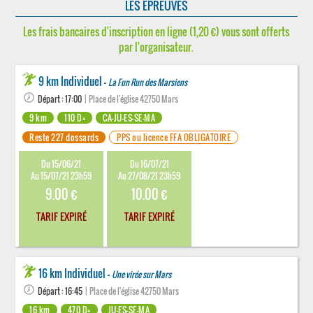
LES ÉPREUVES
Les frais bancaires d'inscription en ligne (1,20 €) vous sont offerts
par l'organisateur.
9 km Individuel -
La Fun Run des Marsiens
Départ : 17:00
| Place de l'église 42750 Mars
9 km
110 D+
CA-JU-ES-SE-MA
Reste 227 dossards
PPS ou licence FFA OBLIGATOIRE
Du 15/06/21
Du 16/07/21
Au 15/07/21 23h59
Au 27/08/21 23h59
9.00 €
10.00 €
TARIF EXPIRÉ
TARIF EXPIRÉ
16 km Individuel -
Une virée sur Mars
Départ : 16:45
| Place de l'église 42750 Mars
16 km
470 D+
JU-ES-SE-MA