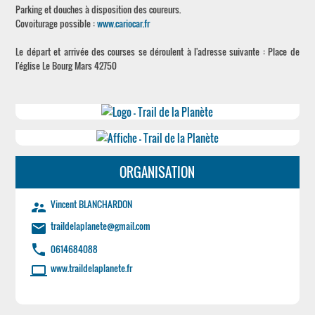
Parking et douches à disposition des coureurs.
Covoiturage possible :
www.cariocar.fr
Le départ et arrivée des courses se déroulent à l'adresse suivante : Place de
l'église Le Bourg Mars 42750
ORGANISATION
Vincent BLANCHARDON
supervisor_account
traildelaplanete@gmail.com
email
phone
0614684088
www.traildelaplanete.fr
laptop