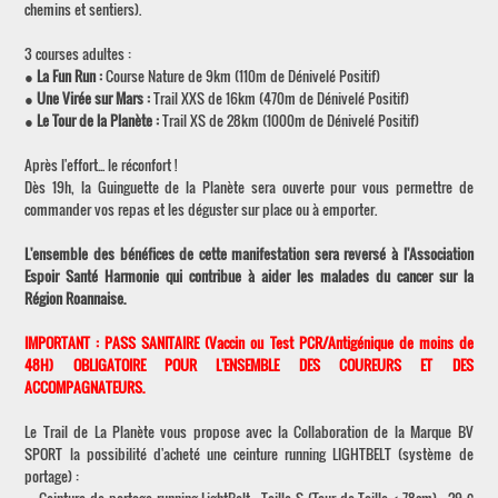
chemins et sentiers).
3 courses adultes :
●
La Fun Run :
Course Nature de 9km (110m de Dénivelé Positif)
●
Une Virée sur Mars :
Trail XXS de 16km (470m de Dénivelé Positif)
●
Le Tour de la Planète :
Trail XS de 28km (1000m de Dénivelé Positif)
Après l'effort... le réconfort !
Dès 19h, la Guinguette de la Planète sera ouverte pour vous permettre de
commander vos repas et les déguster sur place ou à emporter.
L'ensemble des bénéfices de cette manifestation sera reversé à l'Association
Espoir Santé Harmonie qui contribue à aider les malades du cancer sur la
Région Roannaise.
IMPORTANT : PASS SANITAIRE (Vaccin ou Test PCR/Antigénique de moins de
48H) OBLIGATOIRE POUR L'ENSEMBLE DES COUREURS ET DES
ACCOMPAGNATEURS.
Le Trail de La Planète vous propose avec la Collaboration de la Marque BV
SPORT la possibilité d'acheté une ceinture running LIGHTBELT (système de
portage) :