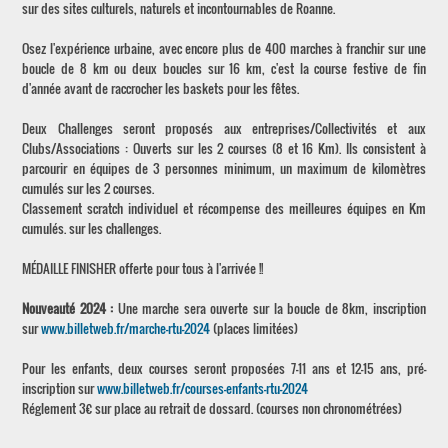
sur des sites culturels, naturels et incontournables de Roanne.
Osez l'expérience urbaine, avec encore plus de 400 marches à franchir sur une
boucle de 8 km ou deux boucles sur 16 km, c'est la course festive de fin
d'année avant de raccrocher les baskets pour les fêtes.
Deux Challenges seront proposés aux entreprises/Collectivités et aux
Clubs/Associations : Ouverts sur les 2 courses (8 et 16 Km). Ils consistent à
parcourir en équipes de 3 personnes minimum, un maximum de kilomètres
cumulés sur les 2 courses.
Classement scratch individuel et récompense des meilleures équipes en Km
cumulés. sur les challenges.
MÉDAILLE FINISHER offerte pour tous à l'arrivée !!
Nouveauté 2024 :
Une marche sera ouverte sur la boucle de 8km, inscription
sur
www.billetweb.fr/marche-rtu-2024
(places limitées)
Pour les enfants, deux courses seront proposées 7-11 ans et 12-15 ans, pré-
inscription sur
www.billetweb.fr/courses-enfants-rtu-2024
Réglement 3€ sur place au retrait de dossard. (courses non chronométrées)