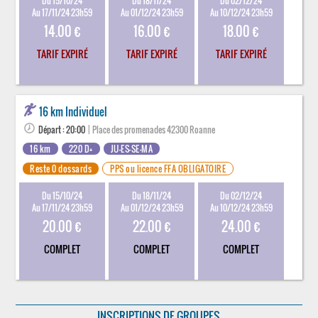
Du 15/10/24
Du 18/11/24
Du 02/12/24
Au 17/11/24 23h59
Au 01/12/24 23h59
Au 10/12/24 23h59
14.00 €
16.00 €
18.00 €
TARIF EXPIRÉ
TARIF EXPIRÉ
TARIF EXPIRÉ
16 km Individuel
Départ : 20:00
| Place des promenades 42300 Roanne
16 km
220 D+
JU-ES-SE-MA
Reste 0 dossards
PPS ou licence FFA OBLIGATOIRE
Du 15/10/24
Du 18/11/24
Du 02/12/24
Au 17/11/24 23h59
Au 01/12/24 23h59
Au 10/12/24 23h59
20.00 €
22.00 €
24.00 €
COMPLET
COMPLET
COMPLET
INSCRIPTIONS DE GROUPES