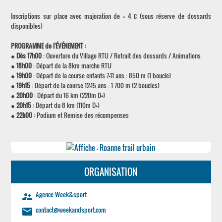
Inscriptions sur place avec majoration de + 4 € (sous réserve de dossards
disponibles)
PROGRAMME de l'ÉVÉNEMENT :
●
Dès 17h00
: Ouverture du Village RTU / Retrait des dossards / Animations
●
18h00
: Départ de la 8km marche RTU
●
19h00
: Départ de la course enfants 7-11 ans : 850 m (1 boucle)
●
19h15
: Départ de la course 12-15 ans : 1 700 m (2 boucles)
●
20h00
: Départ du 16 km (220m D+)
●
20h15
: Départ du 8 km (110m D+)
●
22h00
: Podium et Remise des récompenses
ORGANISATION
Agence Week&sport
supervisor_account
contact@weekandsport.com
email