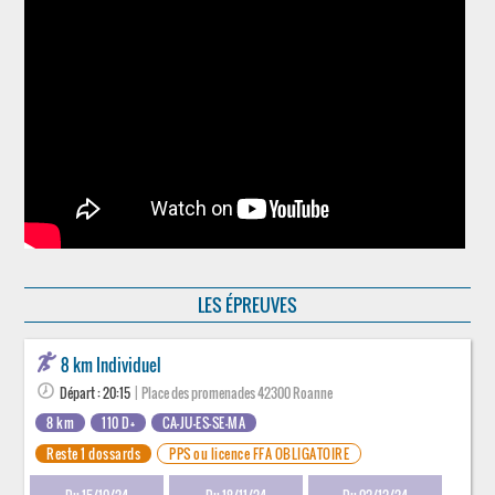
LES ÉPREUVES
8 km Individuel
Départ : 20:15
| Place des promenades 42300 Roanne
8 km
110 D+
CA-JU-ES-SE-MA
Reste 1 dossards
PPS ou licence FFA OBLIGATOIRE