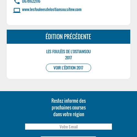
phone
0678622116
www.lesfouleesdelostiansou.sitew.com
laptop
ÉDITION PRÉCÉDENTE
LES FOULÉES DE L'OSTIANSOU
2017
VOIR L'ÉDITION 2017
Restez informé des
prochaines courses
dans votre région