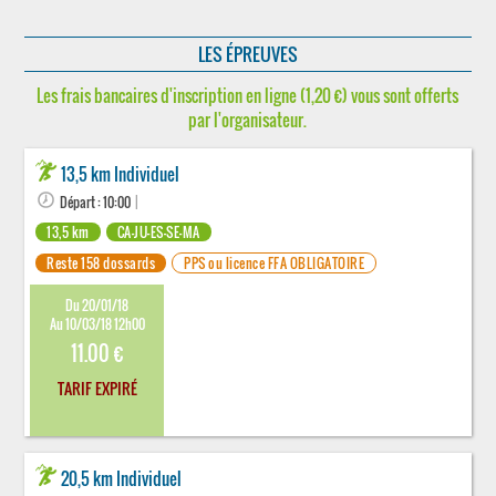
LES ÉPREUVES
Les frais bancaires d'inscription en ligne (1,20 €) vous sont offerts
par l'organisateur.
13,5 km Individuel
Départ : 10:00
|
13,5 km
CA-JU-ES-SE-MA
Reste 158 dossards
PPS ou licence FFA OBLIGATOIRE
Du 20/01/18
Au 10/03/18 12h00
11.00 €
TARIF EXPIRÉ
20,5 km Individuel