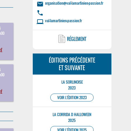
organisation@val-lamartinien-passion.fr
email
phone
val-lamartinien-passion.fr
laptop
4
h00
RÉGLEMENT
RÉ
ÉDITIONS PRÉCÉDENTE
ET SUIVANTE
4
h00
LA SORLINOISE
2023
RÉ
VOIR L'ÉDITION 2023
LA CORRIDA D HALLOWEEN
2025
VOIR L'ÉDITION 2025