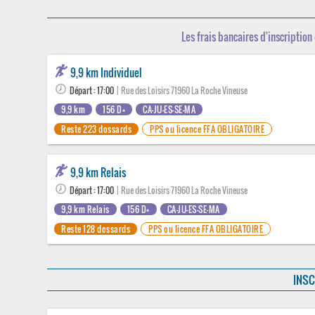
Les frais bancaires d'inscription 
9,9 km Individuel
Départ : 17:00
| Rue des Loisirs 71960 La Roche Vineuse
9,9 km
156 D+
CA-JU-ES-SE-MA
Reste 223 dossards
PPS ou licence FFA OBLIGATOIRE
9,9 km Relais
Départ : 17:00
| Rue des Loisirs 71960 La Roche Vineuse
9,9 km Relais
156 D+
CA-JU-ES-SE-MA
Reste 128 dossards
PPS ou licence FFA OBLIGATOIRE
INSC