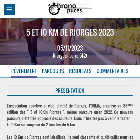
menu
5 ET 10 KM DE RIORGES 2023
05/11/2023
Riorges - Loire (42)
L'ÉVÉNEMENT
PARCOURS
RÉSULTATS
COMMENTAIRES
PRÉSENTATION
ème
L'association sportive et club d'athlé de Riorges, l'ORMA, organise sa 36
édition des " 5 et 10Km Riorges ", même parcours qu'en 2022. Ce nouveau
parcours a été très apprécié des coureurs. Donc, n'hésitez pas à venir le tester.
Le 10Km se compose de 2 boucles de 5 km.
Les 10 Km de Riorges sont labellisés. Ils sont classants et qualificatifs pour les