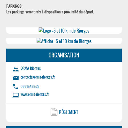
PARKINGS
Les parkings seront mis à disposition à proximité du départ.
ORGANISATION
ORMA Riorges
supervisor_account
contact@orma-riorges.fr
email
phone
0661548523
www.orma-riorges.fr
laptop
RÉGLEMENT