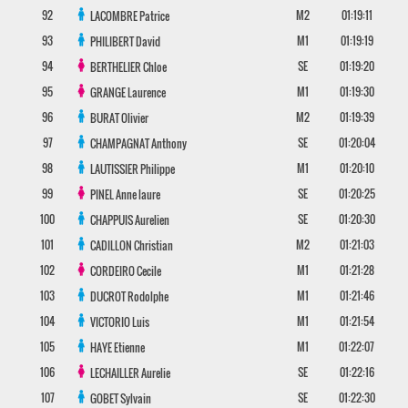
92
M2
01:19:11
LACOMBRE
Patrice
93
M1
01:19:19
PHILIBERT
David
94
SE
01:19:20
BERTHELIER
Chloe
95
M1
01:19:30
GRANGE
Laurence
96
M2
01:19:39
BURAT
Olivier
97
SE
01:20:04
CHAMPAGNAT
Anthony
98
M1
01:20:10
LAUTISSIER
Philippe
99
SE
01:20:25
PINEL
Anne laure
100
SE
01:20:30
CHAPPUIS
Aurelien
101
M2
01:21:03
CADILLON
Christian
102
M1
01:21:28
CORDEIRO
Cecile
103
M1
01:21:46
DUCROT
Rodolphe
104
M1
01:21:54
VICTORIO
Luis
105
M1
01:22:07
HAYE
Etienne
106
SE
01:22:16
LECHAILLER
Aurelie
107
SE
01:22:30
GOBET
Sylvain