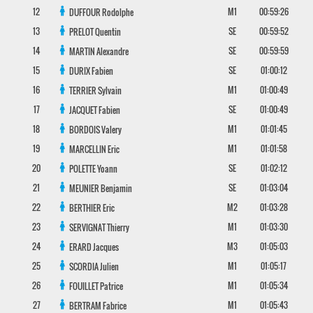
12
M1
00:59:26
DUFFOUR
Rodolphe
13
SE
00:59:52
PRELOT
Quentin
14
SE
00:59:59
MARTIN
Alexandre
15
SE
01:00:12
DURIX
Fabien
16
M1
01:00:49
TERRIER
Sylvain
17
SE
01:00:49
JACQUET
Fabien
18
M1
01:01:45
BORDOIS
Valery
19
M1
01:01:58
MARCELLIN
Eric
20
SE
01:02:12
POLETTE
Yoann
21
SE
01:03:04
MEUNIER
Benjamin
22
M2
01:03:28
BERTHIER
Eric
23
M1
01:03:30
SERVIGNAT
Thierry
24
M3
01:05:03
ERARD
Jacques
25
M1
01:05:17
SCORDIA
Julien
26
M1
01:05:34
FOUILLET
Patrice
27
M1
01:05:43
BERTRAM
Fabrice