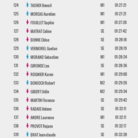
124
M1
01:27:21
TACHER
Benoit
125
M1
01:27:21
MOREAU
Aurelien
126
M1
01:27:28
FOUILLET
Sophie
127
SE
01:27:42
MATRAT
Celine
128
SE
01:28:18
BONNE
Chloe
129
SE
01:28:19
VERMOREL
Gaetan
130
M1
01:28:24
MORAND
Sebastien
131
SE
01:28:36
GIRONDE
Lea
132
M1
01:29:00
REIGNIER
Karen
133
M2
01:29:26
BONJOCH
Robert
134
M2
01:29:34
GIBERT
Odile
135
SE
01:29:42
MARTIN
Florence
136
SE
01:32:11
RADAIS
Helene
137
M1
01:32:11
ANDRE
Laurence
138
SE
01:32:17
PROVOT
Rejane
139
SE
01:32:28
BRAT
Jean-claude