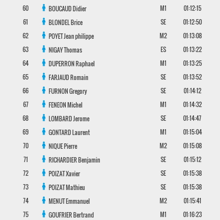
60
M1
01:12:15
BOUCAUD
Didier
61
SE
01:12:50
BLONDEL
Brice
62
M2
01:13:08
POYET
Jean philippe
63
ES
01:13:22
NIGAY
Thomas
64
M1
01:13:25
DUPERRON
Raphael
65
SE
01:13:52
FARJAUD
Romain
66
SE
01:14:12
FURNON
Gregory
67
M1
01:14:32
FENEON
Michel
68
SE
01:14:47
LOMBARD
Jerome
69
M1
01:15:04
GONTARD
Laurent
70
M2
01:15:08
NIQUE
Pierre
71
SE
01:15:12
RICHARDIER
Benjamin
72
SE
01:15:38
POIZAT
Xavier
73
SE
01:15:38
POIZAT
Mathieu
74
M2
01:15:41
MENUT
Emmanuel
75
M1
01:16:23
GOUFRIER
Bertrand