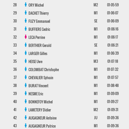
28
M2
01:05:59
ORY
Michel
29
M1
01:06:07
DACHET
Thierry
30
SE
01:06:09
FUZY
Emmanuel
31
M1
01:06:16
BUFFIERE
Cedric
32
M1
01:06:17
LECA
Perrine
33
SE
01:06:21
BERTHIER
Gerald
34
M1
01:06:39
LARGER
Gilles
35
M3
01:07:18
HEISE
Uwe
36
M1
01:07:32
COLOMBAT
Christophe
37
M1
01:07:57
CHEVALIER
Sylvain
38
M1
01:08:48
BURAT
Vincent
39
M1
01:09:09
NESME
Eric
40
M1
01:09:27
BONNEFOY
Michel
41
M2
01:09:31
LAMETERY
Didier
42
JU
01:09:36
AUGAGNEUR
Antoine
43
M1
01:09:36
AUGAGNEUR
Patrice