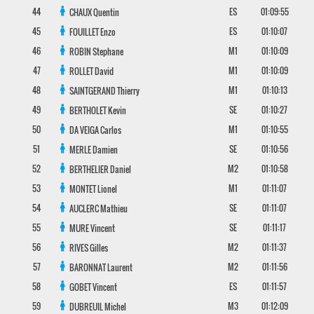
44
ES
01:09:55
CHAUX
Quentin
45
ES
01:10:07
FOUILLET
Enzo
46
M1
01:10:09
ROBIN
Stephane
47
M1
01:10:09
ROLLET
David
48
M1
01:10:13
SAINTGERAND
Thierry
49
SE
01:10:27
BERTHOLET
Kevin
50
M1
01:10:55
DA VEIGA
Carlos
51
SE
01:10:56
MERLE
Damien
52
M2
01:10:58
BERTHELIER
Daniel
53
M1
01:11:07
MONTET
Lionel
54
SE
01:11:07
AUCLERC
Mathieu
55
SE
01:11:17
MURE
Vincent
56
M2
01:11:37
RIVES
Gilles
57
M2
01:11:56
BARONNAT
Laurent
58
ES
01:11:57
GOBET
Vincent
59
M3
01:12:09
DUBREUIL
Michel