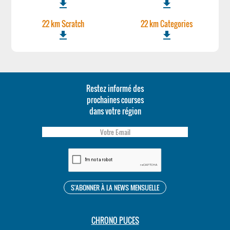
file_download
file_download
22 km Scratch
22 km Categories
file_download
file_download
Restez informé des
prochaines courses
dans votre région
CHRONO PUCES