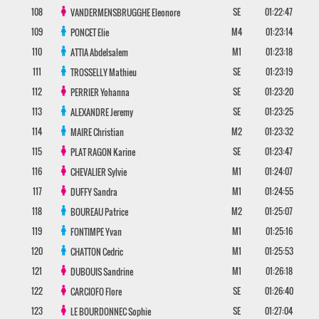
108
SE
01:22:47
VANDERMENSBRUGGHE
Eleonore
109
M4
01:23:14
PONCET
Elie
110
M1
01:23:18
ATTIA
Abdelsalem
111
SE
01:23:19
TROSSELLY
Mathieu
112
SE
01:23:20
PERRIER
Yohanna
113
SE
01:23:25
ALEXANDRE
Jeremy
114
M2
01:23:32
MAIRE
Christian
115
SE
01:23:47
PLAT RAGON
Karine
116
M1
01:24:07
CHEVALIER
Sylvie
117
M1
01:24:55
DUFFY
Sandra
118
M2
01:25:07
BOUREAU
Patrice
119
M1
01:25:16
FONTIMPE
Yvan
120
M1
01:25:53
CHATTON
Cedric
121
M1
01:26:18
DUBOUIS
Sandrine
122
SE
01:26:40
CARCIOFO
Flore
123
SE
01:27:04
LE BOURDONNEC
Sophie