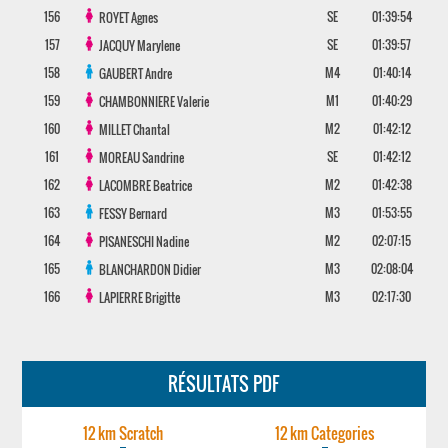
156
SE
01:39:54
ROYET
Agnes
157
SE
01:39:57
JACQUY
Marylene
158
M4
01:40:14
GAUBERT
Andre
159
M1
01:40:29
CHAMBONNIERE
Valerie
160
M2
01:42:12
MILLET
Chantal
161
SE
01:42:12
MOREAU
Sandrine
162
M2
01:42:38
LACOMBRE
Beatrice
163
M3
01:53:55
FESSY
Bernard
164
M2
02:07:15
PISANESCHI
Nadine
165
M3
02:08:04
BLANCHARDON
Didier
166
M3
02:17:30
LAPIERRE
Brigitte
RÉSULTATS PDF
12 km Scratch
12 km Categories