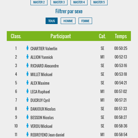
MASTER 2
MASTER 3
MASTER 4
MASTER 5
Filtrer par sexe
TOUS
HOMME
FEMME
Class.
Participant
Cat.
Temps
1
SE
00:50:25
CHARTIER
Valentin
2
M1
00:52:13
ALLION
Yannick
3
SE
00:53:16
RICHARD
Alexandre
4
SE
00:53:18
MILLET
Mickael
5
SE
00:54:21
ALEX
Maxime
6
M1
00:57:02
LECA
Raphael
7
M1
00:57:21
DUCRUY
Cyril
8
SE
00:57:33
DANJOUX
Nicolas
9
SE
00:58:27
BESSON
Nicolas
10
SE
00:58:36
VERDU
Mickael
11
M1
00:58:54
REBREYEND
Jean daniel