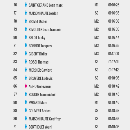
76
M1
01:16:26
SAINT GERAND
Jean marc
77
SE
01:16:35
MAISONHAUTE
Jordan
78
M2
01:16:38
BRIVET
Didier
79
M2
01:16:39
RIVOLLIER
Jean-francois
80
M2
01:16:47
BELOT
Jacky
81
M3
01:16:53
BONNOT
Jacques
82
M3
01:17:00
GIBERT
Didier
83
SE
01:17:01
ROSSI
Thomas
84
SE
01:17:12
MERCIER
Gaylord
85
SE
01:18:05
BRUYERE
Ludovic
86
M2
01:18:42
AGRO
Genevieve
87
M2
01:18:43
BOUGIE
Jean michel
88
M1
01:18:46
EVRARD
Marc
89
SE
01:18:52
COUVERT
Adrien
90
SE
01:18:52
MAISONHAUTE
Geoffrey
91
SE
01:19:05
BERTHOLET
Youri