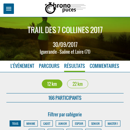
menu
TRAIL DES 7 COLLINES 2017
30/09/2017
Iguerande - Saône et Loire (71)
L'ÉVÉNEMENT
PARCOURS
RÉSULTATS
COMMENTAIRES
12 km
22 km
166 PARTICIPANTS
Filtrer par catégorie
TOUS
MINIME
CADET
JUNIOR
ESPOIR
SENIOR
MASTER 1