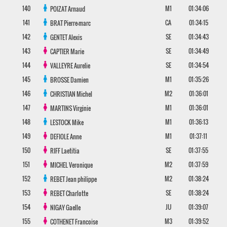
140
M1
01:34:06
POIZAT
Arnaud
141
CA
01:34:15
BRAT
Pierre-marc
142
SE
01:34:43
GENTET
Alexis
143
SE
01:34:49
CAPTIER
Marie
144
SE
01:34:54
VALLEYRE
Aurelie
145
M1
01:35:26
BROSSE
Damien
146
M2
01:36:01
CHRISTIAN
Michel
147
M1
01:36:01
MARTINS
Virginie
148
M1
01:36:13
LESTOCK
Mike
149
M1
01:37:11
DEFIOLE
Anne
150
SE
01:37:55
RIFF
Laetitia
151
M2
01:37:59
MICHEL
Veronique
152
M2
01:38:24
REBET
Jean philippe
153
SE
01:38:24
REBET
Charlotte
154
JU
01:39:07
NIGAY
Gaelle
155
M3
01:39:52
COTHENET
Francoise