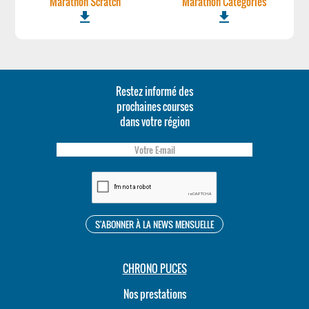
Marathon Scratch
Marathon Categories
file_download
file_download
Restez informé des
prochaines courses
dans votre région
CHRONO PUCES
Nos prestations