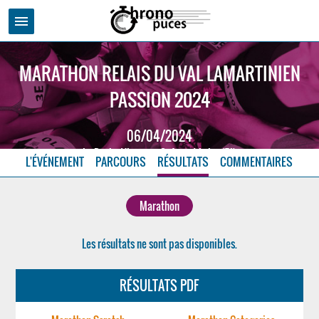
menu
MARATHON RELAIS DU VAL LAMARTINIEN
PASSION 2024
06/04/2024
La Roche Vineuse - Saône et Loire (71)
L'ÉVÉNEMENT
PARCOURS
RÉSULTATS
COMMENTAIRES
Marathon
Les résultats ne sont pas disponibles.
RÉSULTATS PDF