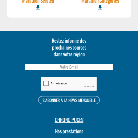
Marathon Scratch
Marathon Categories
file_download
file_download
Restez informé des
prochaines courses
dans votre région
CHRONO PUCES
Nos prestations