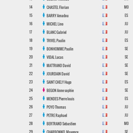
14
M0
CHASTEL
Florian
15
ES
BARRY
Amadou
16
JU
MICHEL
Lino
17
JU
BLANC
Gabriel
18
ES
TRIVEL
Paulin
19
SE
BONHOMME
Paulin
20
SE
VIDAL
Lucas
21
SE
MATTRAND
David
22
SE
JOURDAIN
David
23
ES
SAINT CHELY
Hugo
24
SE
BEGON
Anne sophie
25
ES
MENDES
Pierre louis
26
JU
POYO
Thomas
27
JU
PETRE
Raphael
28
M0
BERTRAND
Sebastien
29
SE
CHARBONNEL
Maxence