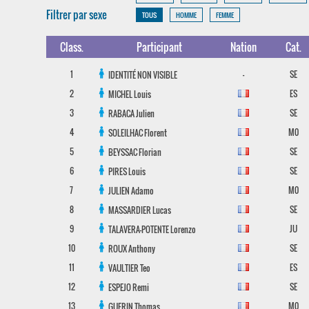
Filtrer par sexe
TOUS
HOMME
FEMME
Class.
Participant
Nation
Cat.
1
-
SE
IDENTITÉ NON VISIBLE
2
ES
MICHEL
Louis
3
SE
RABACA
Julien
4
M0
SOLEILHAC
Florent
5
SE
BEYSSAC
Florian
6
SE
PIRES
Louis
7
M0
JULIEN
Adamo
8
SE
MASSARDIER
Lucas
9
JU
TALAVERA-POTENTE
Lorenzo
10
SE
ROUX
Anthony
11
ES
VAULTIER
Teo
12
SE
ESPEJO
Remi
13
M0
GUERIN
Thomas