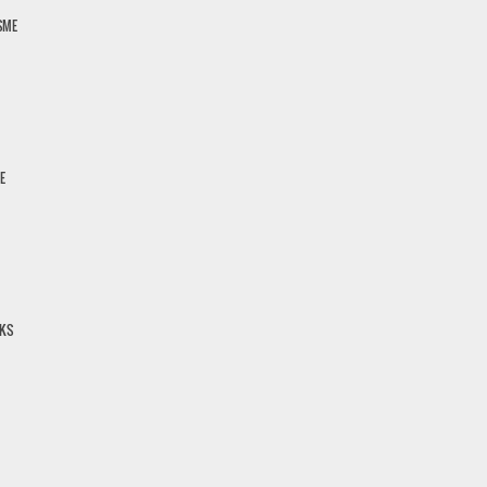
ISME
E
KS