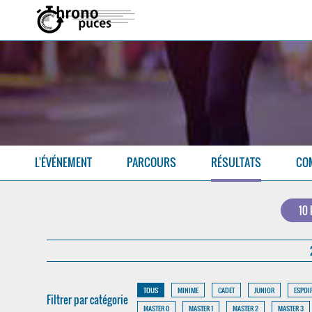
L'ÉVÉNEMENT
PARCOURS
RÉSULTATS
CO
10
TOUS
MINIME
CADET
JUNIOR
ESPOI
Filtrer par catégorie
MASTER 0
MASTER 1
MASTER 2
MASTER 3