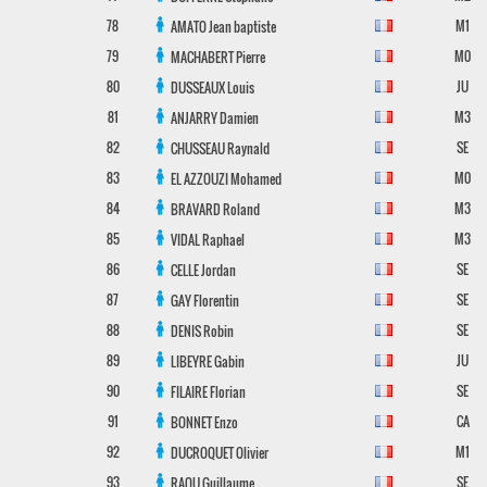
78
M1
AMATO
Jean baptiste
79
M0
MACHABERT
Pierre
80
JU
DUSSEAUX
Louis
81
M3
ANJARRY
Damien
82
SE
CHUSSEAU
Raynald
83
M0
EL AZZOUZI
Mohamed
84
M3
BRAVARD
Roland
85
M3
VIDAL
Raphael
86
SE
CELLE
Jordan
87
SE
GAY
Florentin
88
SE
DENIS
Robin
89
JU
LIBEYRE
Gabin
90
SE
FILAIRE
Florian
91
CA
BONNET
Enzo
92
M1
DUCROQUET
Olivier
93
SE
RAOU
Guillaume