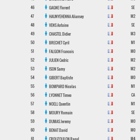
46
SE
GAGNE
Florent
47
M2
HAUNYEHENNA
Aliansey
48
SE
VENS
Antoine
49
M3
CHASTEL
Didier
50
M1
BRECHET
Cyril
51
M0
FALGON
Francois
52
M2
JULIEN
Cedric
53
M2
ISON
Samy
54
M0
GIBERT
Baptiste
55
M1
BOMPARD
Nicolas
56
CA
LYONNET
Timeo
57
M1
NOELL
Quentin
58
SE
MOURY
Romain
59
M0
DUMAS
Jeremy
60
M0
BENAT
David
61
M4
CROUZOULON
Raoul