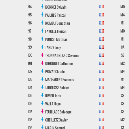
94
M0
BONNET
Sylvain
95
M4
PAILHES
Pascal
96
M1
ROMEUF
Jonathan
97
M0
FAYOLLE
Florian
98
M1
PONCET
Mathias
99
CA
TARDY
Leny
100
SE
THONNAT-BLANC
Severine
101
M2
DIGONNET
Catherine
102
M4
PRIVAT
Claude
103
M1
MACHABERT
Francois
104
M4
JAROUSSE
Patrick
105
SE
RIVIER
Joris
106
SE
VALLA
Hugo
107
SE
FEUILLADE
Solvegue
108
M2
CHEILLETZ
Xavier
109
CA
MARIN
Samuel