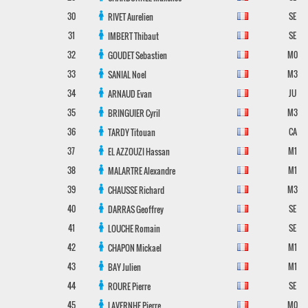
30
SE
RIVET
Aurelien
31
SE
IMBERT
Thibaut
32
M0
GOUDET
Sebastien
33
M3
SANIAL
Noel
34
JU
ARNAUD
Evan
35
M3
BRINGUIER
Cyril
36
CA
TARDY
Titouan
37
M1
EL AZZOUZI
Hassan
38
M1
MALARTRE
Alexandre
39
M3
CHAUSSE
Richard
40
SE
DARRAS
Geoffrey
41
SE
LOUCHE
Romain
42
M1
CHAPON
Mickael
43
M1
BAY
Julien
44
SE
ROURE
Pierre
45
M0
LAVERNHE
Pierre