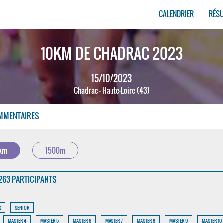
CALENDRIER
RÉS
10KM DE CHADRAC 2023
15/10/2023
Chadrac - Haute-Loire (43)
MMENTAIRES
 km
1500m
263 PARTICIPANTS
R
SENIOR
MASTER 4
MASTER 5
MASTER 6
MASTER 7
MASTER 8
MASTER 9
MASTER 10