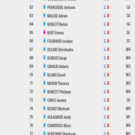
62
CA
PERRUSSEL
Antonin
63
CA
MALIGE
Adrien
64
CA
BENEZIT
Nolan
65
SE
BERT
Emma
66
ES
FOURNIER
Jocelyn
67
M4
DELAIR
Christophe
68
M4
DUBOIS
Serge
69
M2
GIRAUD
Alderic
70
M3
BLANC
David
71
M0
MORIN
Thomas
72
M4
BENEZIT
Philippe
73
CA
CARLE
Jeremy
74
M0
BESSET
Mickael
75
M1
AULAGNIER
Andy
76
M4
CHIARISOLI
Marc
77
M2
BUFFERNE
Stephane