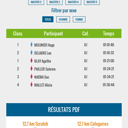
MASTER 2
MASTER 3
MASTER 4
MASTER 5
Filtrer par sexe
TOUS
HOMME
FEMME
Class.
Participant
Cat.
Temps
1
JU
01:01:46
MOUNIER
Hugo
2
JU
01:16:32
DELABRE
Leo
1
JU
01:21:00
BLAY
Agathe
2
JU
01:24:21
PAILLER
Salome
3
JU
01:34:21
NAEMA
Suc
4
JU
01:36:44
MALLET
Alicia
RÉSULTATS PDF
12,7 km Scratch
12,7 km Categories