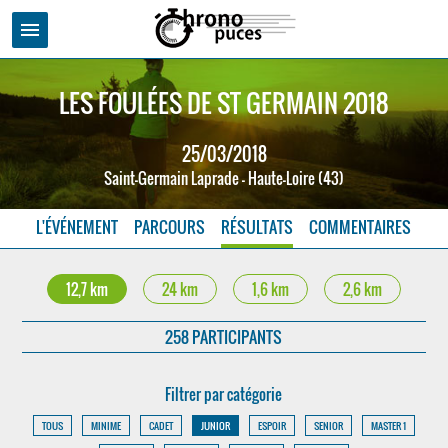
menu
LES FOULÉES DE ST GERMAIN 2018
25/03/2018
Saint-Germain Laprade - Haute-Loire (43)
L'ÉVÉNEMENT
PARCOURS
RÉSULTATS
COMMENTAIRES
12,7 km
24 km
1,6 km
2,6 km
258 PARTICIPANTS
Filtrer par catégorie
TOUS
MINIME
CADET
JUNIOR
ESPOIR
SENIOR
MASTER 1