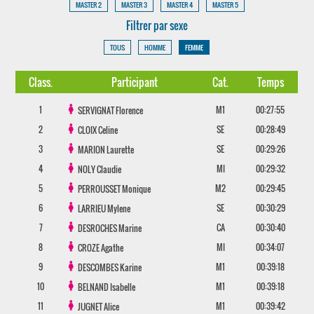
MASTER 2
MASTER 3
MASTER 4
MASTER 5
Filtrer par sexe
TOUS
HOMME
FEMME
Class.
Participant
Cat.
Temps
1
M1
00:27:55
SERVIGNAT
Florence
2
SE
00:28:49
CLOIX
Celine
3
SE
00:29:26
MARION
Laurette
4
MI
00:29:32
NOLY
Claudie
5
M2
00:29:45
PERROUSSET
Monique
6
SE
00:30:29
LARRIEU
Mylene
7
CA
00:30:40
DESROCHES
Marine
8
MI
00:34:07
CROZE
Agathe
9
M1
00:39:18
DESCOMBES
Karine
10
M1
00:39:18
BELNAND
Isabelle
11
M1
00:39:42
JUGNET
Alice