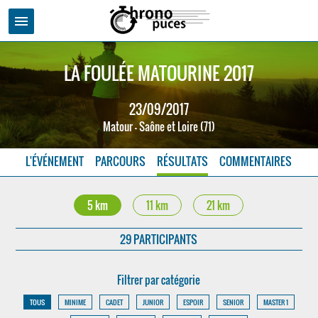
menu
LA FOULÉE MATOURINE 2017
23/09/2017
Matour - Saône et Loire (71)
L'ÉVÉNEMENT
PARCOURS
RÉSULTATS
COMMENTAIRES
5 km
11 km
21 km
29 PARTICIPANTS
Filtrer par catégorie
TOUS
MINIME
CADET
JUNIOR
ESPOIR
SENIOR
MASTER 1