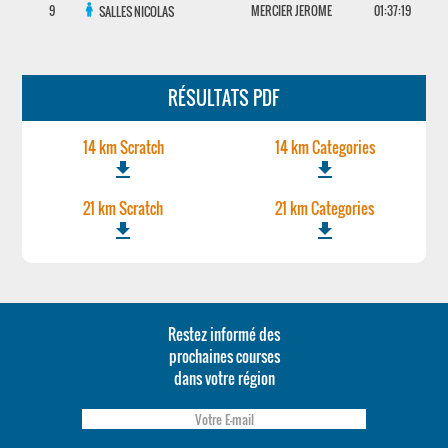
9
MERCIER JEROME
01:37:19
SALLES NICOLAS
RÉSULTATS PDF
14 km Scratch
14 km Categories
file_download
file_download
21 km Scratch
21 km Categories
file_download
file_download
Restez informé des
prochaines courses
dans votre région