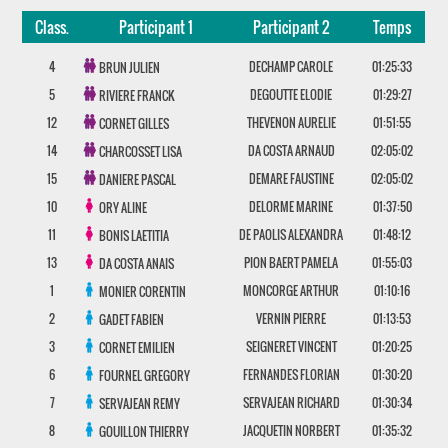
Class.
Participant 1
Participant 2
Temps
4
DECHAMP CAROLE
01:25:33
BRUN JULIEN
5
DEGOUTTE ELODIE
01:29:27
RIVIERE FRANCK
12
THEVENON AURELIE
01:51:55
CORNET GILLES
14
DA COSTA ARNAUD
02:05:02
CHARCOSSET LISA
15
DEMARE FAUSTINE
02:05:02
DANIERE PASCAL
10
DELORME MARINE
01:37:50
ORY ALINE
11
DE PAOLIS ALEXANDRA
01:48:12
BONIS LAETITIA
13
PION BAERT PAMELA
01:55:03
DA COSTA ANAIS
1
MONCORGE ARTHUR
01:10:16
MONIER CORENTIN
2
VERNIN PIERRE
01:13:53
GADET FABIEN
3
SEIGNERET VINCENT
01:20:25
CORNET EMILIEN
6
FERNANDES FLORIAN
01:30:20
FOURNEL GREGORY
7
SERVAJEAN RICHARD
01:30:34
SERVAJEAN REMY
8
JACQUETIN NORBERT
01:35:32
GOUILLON THIERRY