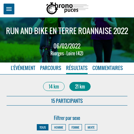
menu
RUN AND BIKE EN TERRE ROANNAISE 2022
06/02/2022
Riorges - Loire (42)
L'ÉVÉNEMENT
PARCOURS
RÉSULTATS
COMMENTAIRES
14 km
21 km
15 PARTICIPANTS
Filtrer par sexe
TOUS
HOMME
FEMME
MIXTE