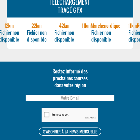
TÉLÉCHARGEMENT
TRACÉ GPX
12km
22km
42km
11kmMarchenordique
11kmR
Fichier non
Fichier non
Fichier non
Fichier non
Fichie
disponible
disponible
disponible
disponible
dispo
Restez informé des
prochaines courses
dans votre région