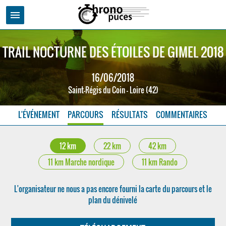
menu
TRAIL NOCTURNE DES ÉTOILES DE GIMEL 2018
16/06/2018
Saint-Régis du Coin - Loire (42)
L'ÉVÉNEMENT
PARCOURS
RÉSULTATS
COMMENTAIRES
12 km
22 km
42 km
11 km Marche nordique
11 km Rando
L'organisateur ne nous a pas encore fourni la carte du parcours et le
plan du dénivelé