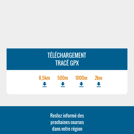
TÉLÉCHARGEMENT
TRACÉ GPX
8,5km
500m
1000m
2km
file_download
file_download
file_download
file_download
Restez informé des
prochaines courses
dans votre région