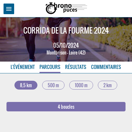
menu
CORRIDA DE LA FOURME 2024
05/10/2024
Montbrison - Loire (42)
L'ÉVÉNEMENT
PARCOURS
RÉSULTATS
COMMENTAIRES
8,5 km
500 m
1000 m
2 km
4 boucles