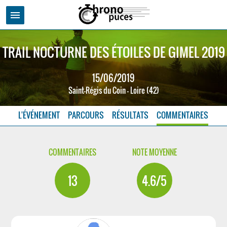
menu
TRAIL NOCTURNE DES ÉTOILES DE GIMEL 2019
15/06/2019
Saint-Régis du Coin - Loire (42)
L'ÉVÉNEMENT
PARCOURS
RÉSULTATS
COMMENTAIRES
COMMENTAIRES
NOTE MOYENNE
13
4.6/5