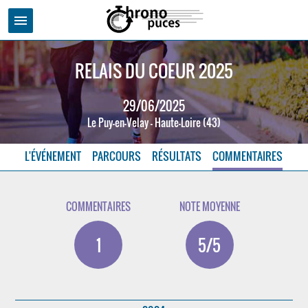
menu
RELAIS DU COEUR 2025
29/06/2025
Le Puy-en-Velay - Haute-Loire (43)
L'ÉVÉNEMENT
PARCOURS
RÉSULTATS
COMMENTAIRES
COMMENTAIRES
NOTE MOYENNE
1
5/5