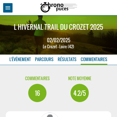
menu
L HIVERNAL TRAIL DU CROZET 2025
02/02/2025
Le Crozet - Loire (42)
L'ÉVÉNEMENT
PARCOURS
RÉSULTATS
COMMENTAIRES
COMMENTAIRES
NOTE MOYENNE
16
4.2/5