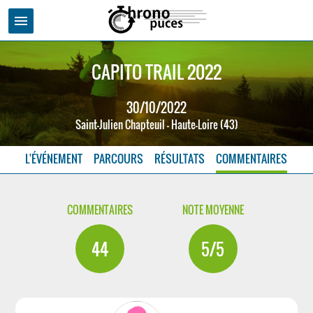
menu
CAPITO TRAIL 2022
30/10/2022
Saint-Julien Chapteuil - Haute-Loire (43)
L'ÉVÉNEMENT
PARCOURS
RÉSULTATS
COMMENTAIRES
COMMENTAIRES
NOTE MOYENNE
44
5/5