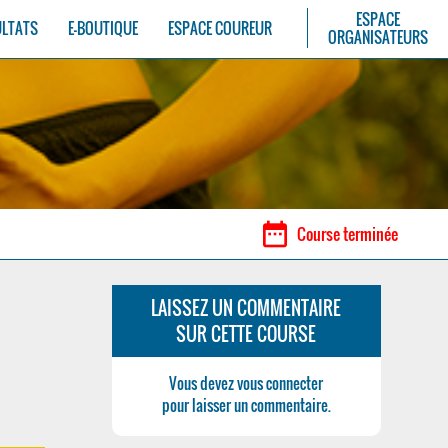
ESPACE
ULTATS
E-BOUTIQUE
ESPACE COUREUR
ORGANISATEURS
date_range
Course terminée
LAISSEZ UN COMMENTAIRE
SUR CETTE COURSE
Vous devez vous connecter
pour laisser un commentaire.