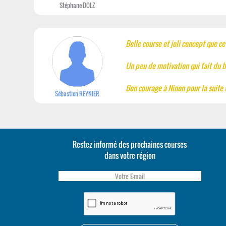
Stéphane DOLZ
Belle course et joli concept que ce
Un peu de motivation qui fait du b
Bon courage à Ninon pour la suite !
Sébastien REYNIER
Restez informé des prochaines courses
dans votre région