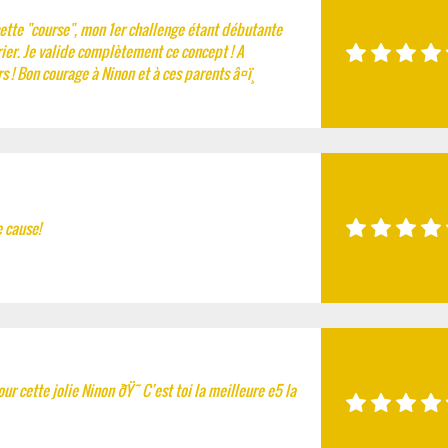
cette "course", mon 1er challenge étant débutante
ier. Je valide complètement ce concept ! A
 ! Bon courage à Ninon et à ces parents â¤ï¸
 cause!
ur cette jolie Ninon ðŸ˜ C’est toi la meilleure e5 la