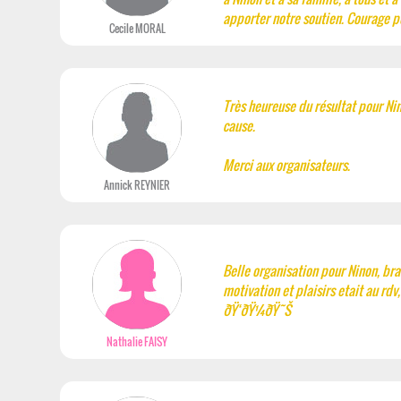
apporter notre soutien. Courage po
Cecile MORAL
Très heureuse du résultat pour Nin
cause.
Merci aux organisateurs.
Annick REYNIER
Belle organisation pour Ninon, bra
motivation et plaisirs etait au rd
ðŸ‘ðŸ¼ðŸ˜Š
Nathalie FAISY