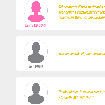
Très contente d'avoir participé à 
avec début d'entraînement en févr
renouveler! Merci aux organisateurs
Jennifer KERDRAON
Tres bonne idée et pour une bonne
Greta MOSER
Un réel plaisir de pouvoir courir po
plus belle ðŸ˜˜ðŸ˜˜ðŸ˜˜