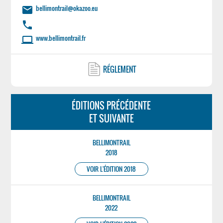
bellimontrail@okazoo.eu
email
phone
www.bellimontrail.fr
laptop
RÉGLEMENT
ÉDITIONS PRÉCÉDENTE
ET SUIVANTE
BELLIMONTRAIL
2018
VOIR L'ÉDITION 2018
BELLIMONTRAIL
2022