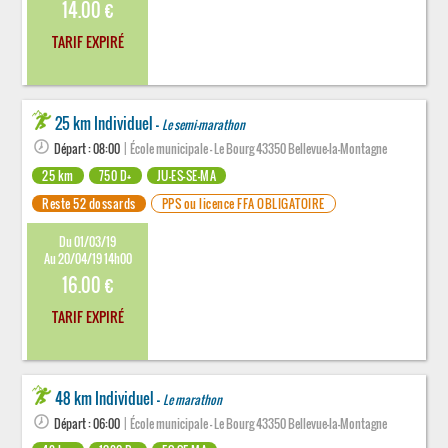
14.00 €
TARIF EXPIRÉ
25 km Individuel -
Le semi-marathon
Départ : 08:00
| École municipale - Le Bourg 43350 Bellevue-la-Montagne
25 km
750 D+
JU-ES-SE-MA
Reste 52 dossards
PPS ou licence FFA OBLIGATOIRE
Du 01/03/19
Au 20/04/19 14h00
16.00 €
TARIF EXPIRÉ
48 km Individuel -
Le marathon
Départ : 06:00
| École municipale - Le Bourg 43350 Bellevue-la-Montagne