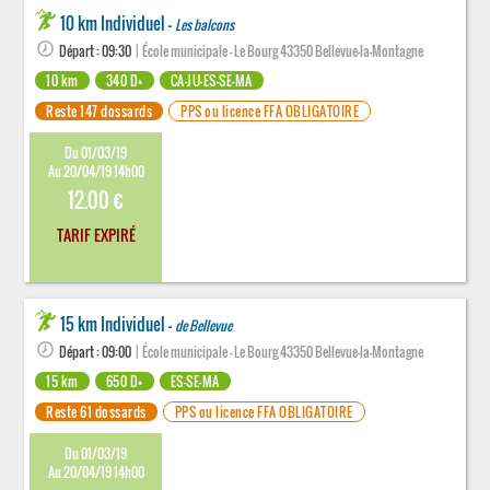
10 km Individuel -
Les balcons
Départ : 09:30
| École municipale - Le Bourg 43350 Bellevue-la-Montagne
10 km
340 D+
CA-JU-ES-SE-MA
Reste 147 dossards
PPS ou licence FFA OBLIGATOIRE
Du 01/03/19
Au 20/04/19 14h00
12.00 €
TARIF EXPIRÉ
15 km Individuel -
de Bellevue
Départ : 09:00
| École municipale - Le Bourg 43350 Bellevue-la-Montagne
15 km
650 D+
ES-SE-MA
Reste 61 dossards
PPS ou licence FFA OBLIGATOIRE
Du 01/03/19
Au 20/04/19 14h00