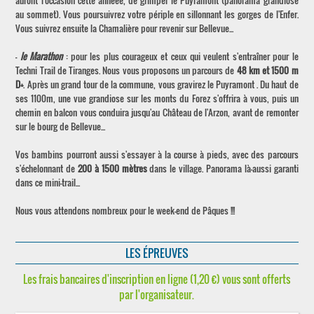
auront l'occasion cette annéee, de grimper le Puyramont (panorama grandiose
au sommet). Vous poursuivrez votre périple en sillonnant les gorges de l'Enfer.
Vous suivrez ensuite la Chamalière pour revenir sur Bellevue...
-
le Marathon
: pour les plus courageux et ceux qui veulent s'entraîner pour le
Techni Trail de Tiranges. Nous vous proposons un parcours de
48 km et 1500 m
D+
. Après un grand tour de la commune, vous gravirez le Puyramont . Du haut de
ses 1100m, une vue grandiose sur les monts du Forez s'offrira à vous, puis un
chemin en balcon vous conduira jusqu'au Château de l'Arzon, avant de remonter
sur le bourg de Bellevue...
Vos bambins pourront aussi s'essayer à la course à pieds, avec des parcours
s'échelonnant de
200 à 1500 mètres
dans le village. Panorama là-aussi garanti
dans ce mini-trail...
Nous vous attendons nombreux pour le week-end de Pâques !!!
LES ÉPREUVES
Les frais bancaires d'inscription en ligne (1,20 €) vous sont offerts
par l'organisateur.