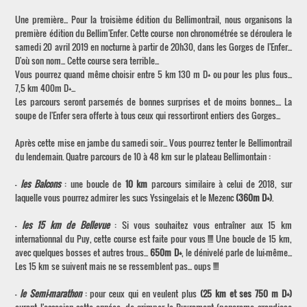
Une première... Pour la troisième édition du Bellimontrail, nous organisons la
première édition du Bellim'Enfer. Cette course non chronométrée se déroulera le
samedi 20 avril 2019 en nocturne à partir de 20h30, dans les Gorges de l'Enfer...
D'où son nom... Cette course sera terrible...
Vous pourrez quand même choisir entre 5 km 130 m D+ ou pour les plus fous...
7,5 km 400m D+...
Les parcours seront parsemés de bonnes surprises et de moins bonnes.... La
soupe de l'Enfer sera offerte à tous ceux qui ressortiront entiers des Gorges...
Après cette mise en jambe du samedi soir... Vous pourrez tenter le Bellimontrail
du lendemain. Quatre parcours de 10 à 48 km sur le plateau Bellimontain :
-
les Balcons
: une boucle de
10 km
parcours similaire à celui de 2018, sur
laquelle vous pourrez admirer les sucs Yssingelais et le Mezenc
(360m D+)
.
-
les 15 km de Bellevue
: Si vous souhaitez vous entraîner aux 15 km
internationnal du Puy, cette course est faite pour vous !!!! Une boucle de 15 km,
avec quelques bosses et autres trous...
650m D+
, le dénivelé parle de lui-même...
Les 15 km se suivent mais ne se ressemblent pas... oups !!!!
-
le Semi-marathon
: pour ceux qui en veulent plus
(25 km et ses 750 m D+)