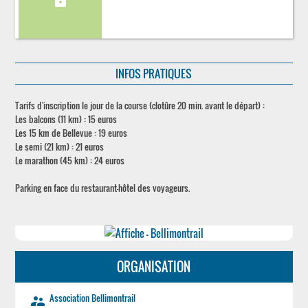
lock
INFOS PRATIQUES
Tarifs d'inscription le jour de la course (clotûre 20 min. avant le départ) :
Les balcons (11 km) : 15 euros
Les 15 km de Bellevue : 19 euros
Le semi (21 km) : 21 euros
Le marathon (45 km) : 24 euros
Parking en face du restaurant-hôtel des voyageurs.
ORGANISATION
Association Bellimontrail
supervisor_account