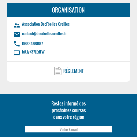
ORGANISATION
Association Déci'belles Oreilles
supervisor_account
contact@decibellesoreilles.fr
email
phone
0683468897
bit.ly/37LEdFW
laptop
RÉGLEMENT
Restez informé des
prochaines courses
dans votre région