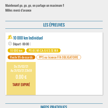
Maintenant go, go, go, on partage un maximum !!
Milles merci d'avance
LES ÉPREUVES
10 000 km Individuel
Départ : 00:00
|
10 000 km
PO-BE-MI-CA-JU-ES-SE-MA
Reste 95 dossards
PPS ou licence FFA OBLIGATOIRE
Du 25/02/21
Au 31/03/21 23h59
0.00 €
TARIF EXPIRÉ
INFOS PRATIQUES