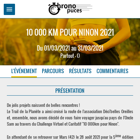
menu
10 000 KM POUR NINON 2021
Du 01/03/2021 au 31/03/2021
Partout - ()
L'ÉVÉNEMENT
PARCOURS
RÉSULTATS
COMMENTAIRES
PRÉSENTATION
De jolis projets naissent de belles rencontres !
Le Trail de la Planète a ainsi croisé la route de l'association Déci'belles Oreilles
et, ensemble, nous avons décidé de vous faire voyager jusqu'au pays de l'Oncle
Sam au travers du Challenge Virtuel et Caritatif "10 000km pour Ninon".
ème
En attendant de se retrouver sur Mars (42) le 28 août 2021 pour la 5
édition