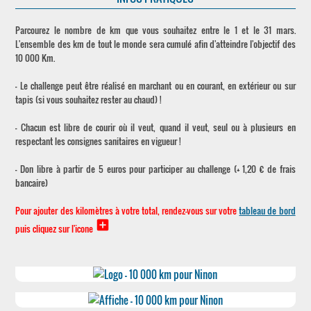
Parcourez le nombre de km que vous souhaitez entre le 1 et le 31 mars.
L'ensemble des km de tout le monde sera cumulé afin d'atteindre l'objectif des
10 000 Km.
- Le challenge peut être réalisé en marchant ou en courant, en extérieur ou sur
tapis (si vous souhaitez rester au chaud) !
- Chacun est libre de courir où il veut, quand il veut, seul ou à plusieurs en
respectant les consignes sanitaires en vigueur !
- Don libre à partir de 5 euros pour participer au challenge (+ 1,20 € de frais
bancaire)
Pour ajouter des kilomètres à votre total, rendez-vous sur votre
tableau de bord
add_box
puis cliquez sur l'icone