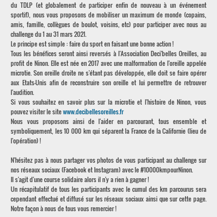
du TDLP (et globalement de participer enfin de nouveau à un événement
sportif), nous vous proposons de mobiliser un maximum de monde (copains,
amis, famille, collègues de boulot, voisins, etc) pour participer avec nous au
challenge du 1 au 31 mars 2021.
Le principe est simple : faire du sport en faisant une bonne action !
Tous les bénéfices seront ainsi reversés à l'Association Deci'belles Oreilles, au
profit de Ninon. Elle est née en 2017 avec une malformation de l'oreille appelée
microtie. Son oreille droite ne s'étant pas développée, elle doit se faire opérer
aux Etats-Unis afin de reconstruire son oreille et lui permettre de retrouver
l'audition.
Si vous souhaitez en savoir plus sur la microtie et l'histoire de Ninon, vous
pouvez visiter le site
www.decibellesoreilles.fr
Nous vous proposons ainsi de l'aider en parcourant, tous ensemble et
symboliquement, les 10 000 km qui séparent la France de la Californie (lieu de
l'opération) !
N'hésitez pas à nous partager vos photos de vous participant au challenge sur
nos réseaux sociaux (Facebook et Instagram) avec le #10000kmpourNinon.
Il s'agit d'une course solidaire alors il n'y a rien à gagner !
Un récapitulatif de tous les participants avec le cumul des km parcourus sera
cependant effectué et diffusé sur les réseaux sociaux ainsi que sur cette page.
Notre façon à nous de tous vous remercier !