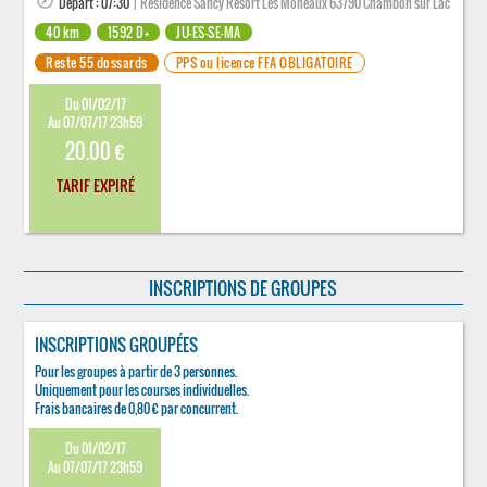
Départ : 07:30
| Résidence Sancy Resort Les Moneaux 63790 Chambon sur Lac
40 km
1592 D+
JU-ES-SE-MA
Reste 55 dossards
PPS ou licence FFA OBLIGATOIRE
Du 01/02/17
Au 07/07/17 23h59
20.00 €
TARIF EXPIRÉ
INSCRIPTIONS DE GROUPES
INSCRIPTIONS GROUPÉES
Pour les groupes à partir de 3 personnes.
Uniquement pour les courses individuelles.
Frais bancaires de 0,80 € par concurrent.
Du 01/02/17
Au 07/07/17 23h59