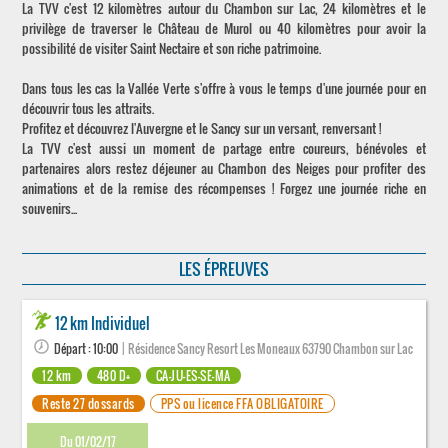
La TVV c'est 12 kilomètres autour du Chambon sur Lac, 24 kilomètres et le
privilège de traverser le Château de Murol ou 40 kilomètres pour avoir la
possibilité de visiter Saint Nectaire et son riche patrimoine.
Dans tous les cas la Vallée Verte s'offre à vous le temps d'une journée pour en
découvrir tous les attraits.
Profitez et découvrez l'Auvergne et le Sancy sur un versant, renversant !
La TVV c'est aussi un moment de partage entre coureurs, bénévoles et
partenaires alors restez déjeuner au Chambon des Neiges pour profiter des
animations et de la remise des récompenses ! Forgez une journée riche en
souvenirs...
LES ÉPREUVES
12 km Individuel
Départ : 10:00
| Résidence Sancy Resort Les Moneaux 63790 Chambon sur Lac
12 km
480 D+
CA-JU-ES-SE-MA
Reste 27 dossards
PPS ou licence FFA OBLIGATOIRE
Du 01/02/17