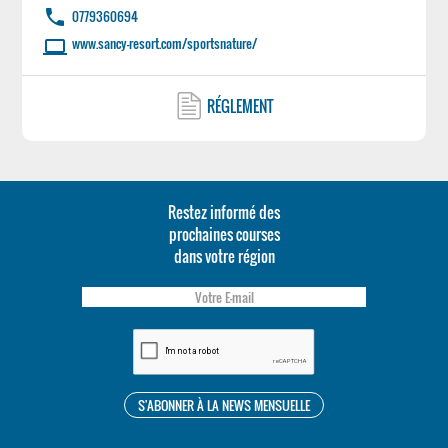
phone
0779360694
www.sancy-resort.com/sportsnature/
laptop
RÉGLEMENT
Restez informé des
prochaines courses
dans votre région