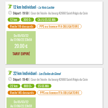
12 km Individuel -
La Voix Lactée
Départ : 19:50
| Cour de l'école - Au bourg 42660 Saint-Régis du Coin
12 km
300 D+
CA-JU-ES-SE-MA
Reste 116 dossards
PPS ou licence FFA OBLIGATOIRE
Du 05/03/22
Au 17/06/22 23h59
20.00 €
TARIF EXPIRÉ
22 km Individuel -
Les Étoiles de Gimel
Départ : 19:40
| Cour de l'école - Au bourg 42660 Saint-Régis du Coin
22 km
800 D+
ES-SE-MA
Reste 145 dossards
PPS ou licence FFA OBLIGATOIRE
Du 05/03/22
Au 17/06/22 23h59