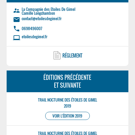
La Compagnie des Etoiles De Gimel
supervisor_account
Camille Longchambon
contact@etoilesdegimel.fr
email
phone
0698496007
etoilesdegimel.fr
laptop
RÉGLEMENT
ÉDITIONS PRÉCÉDENTE
ET SUIVANTE
TRAIL NOCTURNE DES ÉTOILES DE GIMEL
2019
VOIR L'ÉDITION 2019
TRAIL NOCTURNE DES ÉTOILES DE GIMEL