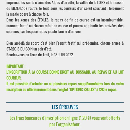
imprenables sur la chaîne des Alpes d'un côté, la vallée de la LOIRE et le massif
du MÉZENC de l'autre, le tout, sous les couleurs d'un soleil couchant : forcément
la magie opère à chaque fois.
Dans les gènes des ÉTOILES, le repas de fin de course est un incontournable,
moment festif ou chacun refait sa course et pourra applaudir les arrivées des
coureurs, car l'espace repas jouxte l'arche d'arrivée.
Bien au-delà du sport, c'est bien l'esprit festif qui prédomine, chaque année à
ST-RÉGIS DU COIN un soir d'été.
Rendez-vous en Terre de Trail, le 18 JUIN 2022.
IMPORTANT :
L'INSCRIPTION À LA COURSE DONNE DROIT AU DOSSARD, AU REPAS ET AU LOT
COUREUR.
Il est possible d'acheter un ou plusieurs repas supplémentaires lors de votre
inscription ou ultérieurement dans l'onglet "OPTIONS SEULES" à 12€ le repas.
LES ÉPREUVES
Les frais bancaires d'inscription en ligne (1,20 €) vous sont offerts
par l'organisateur.