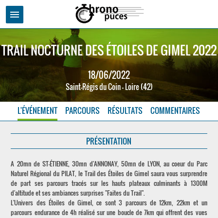
menu
TRAIL NOCTURNE DES ÉTOILES DE GIMEL 2022
18/06/2022
Saint-Régis du Coin - Loire (42)
L'ÉVÉNEMENT
PARCOURS
RÉSULTATS
COMMENTAIRES
PRÉSENTATION
A 20mn de ST-ÉTIENNE, 30mn d'ANNONAY, 50mn de LYON, au coeur du Parc
Naturel Régional du PILAT, le Trail des Étoiles de Gimel saura vous surprendre
de part ses parcours tracés sur les hauts plateaux culminants à 1300M
d'altitude et ses ambiances surprises "Faites du Trail".
L'Univers des Étoiles de Gimel, ce sont 3 parcours de 12km, 22km et un
parcours endurance de 4h réalisé sur une boucle de 7km qui offrent des vues