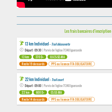
Les frais bancaires d'inscription 
13 km Individuel -
Trail découverte
Départ : 09:30
| Parvis de l'église 71340 Iguerande
13 km
370 D+
JU-ES-SE-MA
Reste 19 dossards
PPS ou licence FFA OBLIGATOIRE
22 km Individuel -
Trail court
Départ : 09:00
| Parvis de l'église 71340 Iguerande
22 km
600 D+
ES-SE-MA
Reste 14 dossards
PPS ou licence FFA OBLIGATOIRE