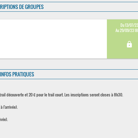
RIPTIONS DE GROUPES
Du 13/07/2
Au 29/09/23 1
lock
INFOS PRATIQUES
ail découverte et 20 € pour le trail court. Les inscriptions seront closes à 8h30.
 l'arrivée).
ivée).