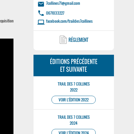
7collines71@gmail.com
email
phone
0671033227
quisition
facebook.com/traildes7collines
laptop
RÉGLEMENT
ÉDITIONS PRÉCÉDENTE
ET SUIVANTE
TRAIL DES 7 COLLINES
2022
VOIR L'ÉDITION 2022
TRAIL DES 7 COLLINES
2024
VOIR L'ÉDITION 2024