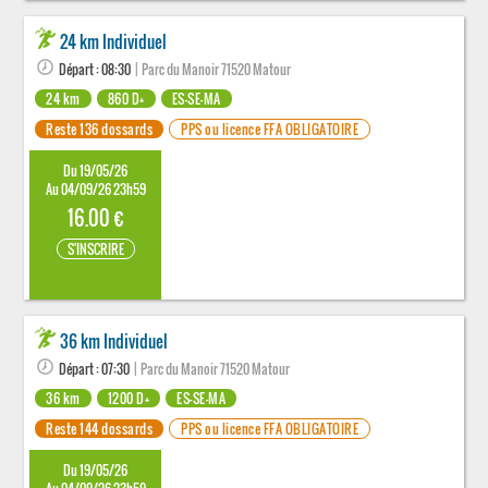
24 km Individuel
Départ : 08:30
| Parc du Manoir 71520 Matour
24 km
860 D+
ES-SE-MA
Reste 136 dossards
PPS ou licence FFA OBLIGATOIRE
Du 19/05/26
Au 04/09/26 23h59
16.00 €
S'INSCRIRE
36 km Individuel
Départ : 07:30
| Parc du Manoir 71520 Matour
36 km
1200 D+
ES-SE-MA
Reste 144 dossards
PPS ou licence FFA OBLIGATOIRE
Du 19/05/26