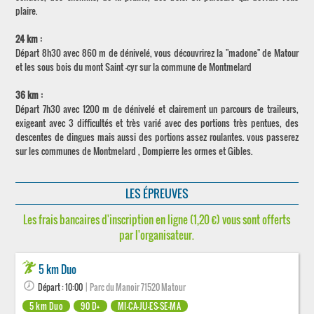
plaire.
24 km :
Départ 8h30 avec 860 m de dénivelé, vous découvrirez la "madone" de Matour
et les sous bois du mont Saint -cyr sur la commune de Montmelard
36 km :
Départ 7h30 avec 1200 m de dénivelé et clairement un parcours de traileurs,
exigeant avec 3 difficultés et très varié avec des portions très pentues, des
descentes de dingues mais aussi des portions assez roulantes. vous passerez
sur les communes de Montmelard , Dompierre les ormes et Gibles.
LES ÉPREUVES
Les frais bancaires d'inscription en ligne (1,20 €) vous sont offerts
par l'organisateur.
5 km Duo
Départ : 10:00
| Parc du Manoir 71520 Matour
5 km Duo
90 D+
MI-CA-JU-ES-SE-MA