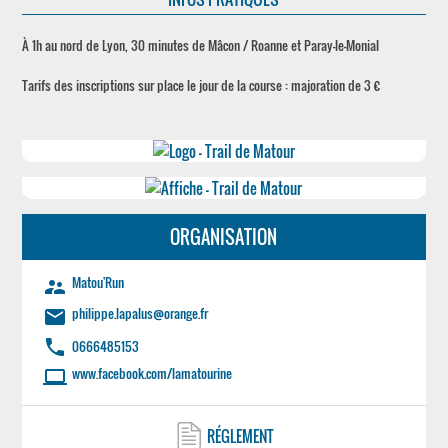
À 1h au nord de Lyon, 30 minutes de Mâcon / Roanne et Paray-le-Monial
Tarifs des inscriptions sur place le jour de la course : majoration de 3 €
ORGANISATION
Matou'Run
supervisor_account
philippe.lapalus@orange.fr
email
phone
0666485153
www.facebook.com/lamatourine
laptop
RÉGLEMENT