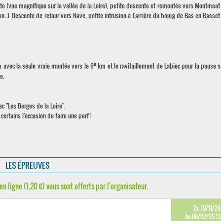
 (vue magnifique sur la vallée de la Loire), petite descente et remontée vers Montmeat
n...). Descente de retour vers Nave, petite intrusion à l'arrière du bourg de Bas en Basset
e
 avec la seule vraie montée vers le 6
km et le ravitaillement de Labiec pour la pause si
e.
c "Les Berges de la Loire".
certains l'occasion de faire une perf !
LES ÉPREUVES
en ligne (1,20 €) vous sont offerts par l'organisateur.
Du 10/11/24
Au 08/02/25 1