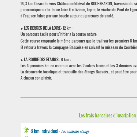
14,3 km. Descente vers Château médiéval de ROCHEBARON, traversée du site
panoramique sur la Jeune Loire (Le Lizieux, Lapte, le viaduc du Pont de Ligno
à l'espace Fabro par une boucle autour du parcours de santé.
●
LES BERGES DE LA LOIRE
- 12 km :
Un parcours facile pour s'initier à la course nature.
Cette course emprunte le même parcours que le trail sur les premiers 8 km
Et retour à travers la campagne Bassoise en suivant le ruisseau de Courbièr
●
LA RONDE DES ETANGS
- 8 km :
Les 4 premiers km en commun avec les 2 autres tracés et les 3 derniers ave
La découverte bucolique et tranquille des étangs Bassois... et peut être pour 
A chacun son plaisir.
Les frais bancaires d'inscription 
8 km Individuel -
La ronde des étangs