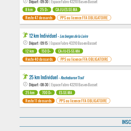
Départ : 09:30
| Espace Fabro 43210 Bas-en-Basset
8 km
25 D+
CA-JU-ES-SE-MA
Reste 47 dossards
PPS ou licence FFA OBLIGATOIRE
12 km Individuel -
Les berges de la Loire
Départ : 09:15
| Espace Fabro 43210 Bas-en-Basset
12 km
150 D+
CA-JU-ES-SE-MA
Reste 40 dossards
PPS ou licence FFA OBLIGATOIRE
25 km Individuel -
Rochebaron'Trail
Départ : 08:30
| Espace Fabro 43210 Bas-en-Basset
25 km
700 D+
ES-SE-MA
Reste 11 dossards
PPS ou licence FFA OBLIGATOIRE
INSC