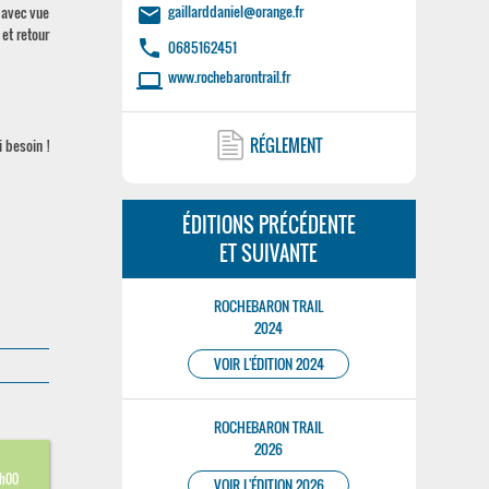
gaillarddaniel@orange.fr
 avec vue
email
 et retour
phone
0685162451
www.rochebarontrail.fr
laptop
RÉGLEMENT
 besoin !
ÉDITIONS PRÉCÉDENTE
ET SUIVANTE
ROCHEBARON TRAIL
2024
VOIR L'ÉDITION 2024
ROCHEBARON TRAIL
2026
2h00
VOIR L'ÉDITION 2026