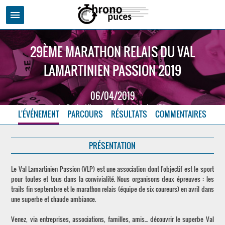
menu
29ÈME MARATHON RELAIS DU VAL
LAMARTINIEN PASSION 2019
06/04/2019
La Roche Vineuse - Saône et Loire (71)
L'ÉVÉNEMENT
PARCOURS
RÉSULTATS
COMMENTAIRES
PRÉSENTATION
Le Val Lamartinien Passion (VLP) est une association dont l'objectif est le sport
pour toutes et tous dans la convivialité. Nous organisons deux épreuves : les
trails fin septembre et le marathon relais (équipe de six coureurs) en avril dans
une superbe et chaude ambiance.
Venez, via entreprises, associations, familles, amis... découvrir le superbe Val