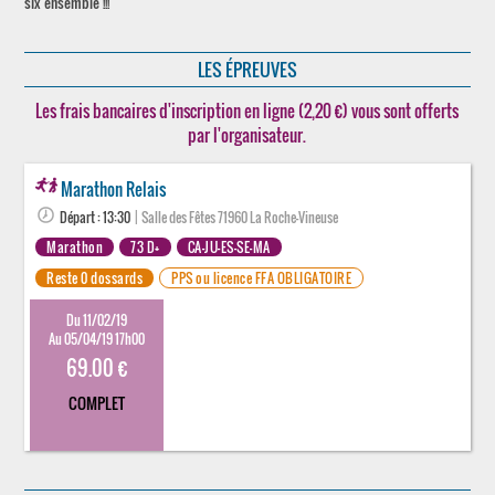
six ensemble !!!
LES ÉPREUVES
Les frais bancaires d'inscription en ligne (2,20 €) vous sont offerts
par l'organisateur.
Marathon Relais
Départ : 13:30
| Salle des Fêtes 71960 La Roche-Vineuse
Marathon
73 D+
CA-JU-ES-SE-MA
Reste 0 dossards
PPS ou licence FFA OBLIGATOIRE
Du 11/02/19
Au 05/04/19 17h00
69.00 €
COMPLET