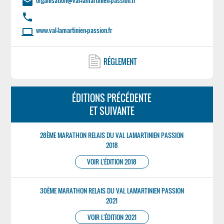
organisation@val-lamartinien-passion.fr
email
phone
www.val-lamartinien-passion.fr
laptop
RÉGLEMENT
ÉDITIONS PRÉCÉDENTE
ET SUIVANTE
28ÈME MARATHON RELAIS DU VAL LAMARTINIEN PASSION
2018
VOIR L'ÉDITION 2018
30ÈME MARATHON RELAIS DU VAL LAMARTINIEN PASSION
2021
VOIR L'ÉDITION 2021