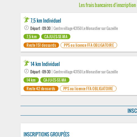
Les frais bancaires d'inscription 
7,5 km Individuel
Départ : 09:30
| Centre village 43150 Le Monastier sur Gazeille
7,5 km
CA-JU-ES-SE-MA
Reste 151 dossards
PPS ou licence FFA OBLIGATOIRE
14 km Individuel
Départ : 09:30
| Centre village 43150 Le Monastier sur Gazeille
14 km
CA-JU-ES-SE-MA
Reste 42 dossards
PPS ou licence FFA OBLIGATOIRE
INSC
INSCRIPTIONS GROUPÉES