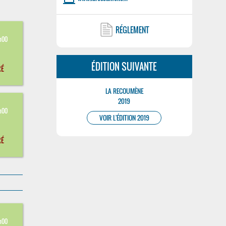
laptop
RÉGLEMENT
8
h00
ÉDITION SUIVANTE
RÉ
LA RECOUMÈNE
2019
8
h00
VOIR L'ÉDITION 2019
RÉ
8
h00