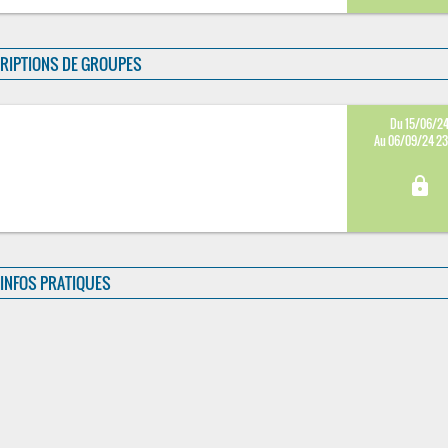
RIPTIONS DE GROUPES
Du 15/06/2
Au 06/09/24 2
lock
INFOS PRATIQUES