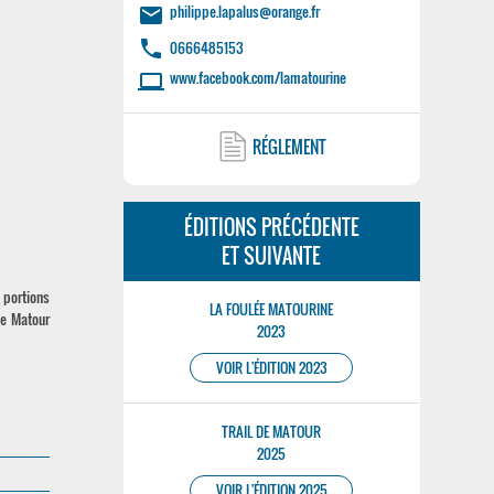
philippe.lapalus@orange.fr
email
phone
0666485153
www.facebook.com/lamatourine
laptop
RÉGLEMENT
ÉDITIONS PRÉCÉDENTE
ET SUIVANTE
 portions
LA FOULÉE MATOURINE
ue Matour
2023
VOIR L'ÉDITION 2023
TRAIL DE MATOUR
2025
VOIR L'ÉDITION 2025