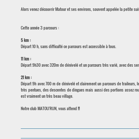
Alors venez découvrir Matour et ses environs, souvent appelée la petite sui
Cette année 3 parcours :
5 km :
Départ 10 h, sans difficulté ce parcours est accessible à tous.
11 km :
Départ 9h30 avec 320m de dénivelé et un parcours très varié, avec des senti
21 km :
Départ 9h avec 700 m de dénivelé et clairement un parcours de traileurs, le
très pentues, des descentes de dingues mais aussi des portions assez ro
est vraiment un très beau village.
Notre club MATOU'RUN, vous attend !!!