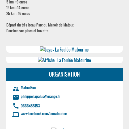
5 km : 9 euros
12 km : 14 euros
25 km : 16 euros
Départ du très beau Parc du Manoir de Matour.
Douches sur place et buvette
ORGANISATION
Matou'Run
supervisor_account
philippe.lapalus@orange.fr
email
phone
0666485153
www.facebook.com/lamatourine
laptop