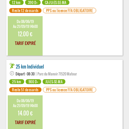
12 km
390 D+
CA-JU-ES-SE-MA
Reste 12 dossards
PPS ou licence FFA OBLIGATOIRE
Du 08/06/19
Au 21/09/19 14h00
12.00 €
TARIF EXPIRÉ
25 km Individuel
Départ : 08:30
| Parc du Manoir 71520 Matour
25 km
900 D+
JU-ES-SE-MA
Reste 51 dossards
PPS ou licence FFA OBLIGATOIRE
Du 08/06/19
Au 21/09/19 14h00
14.00 €
TARIF EXPIRÉ